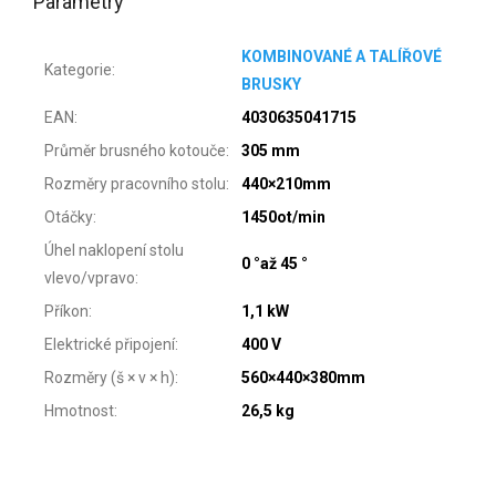
Parametry
KOMBINOVANÉ A TALÍŘOVÉ
Kategorie
:
BRUSKY
EAN
:
4030635041715
Průměr brusného kotouče
:
305 mm
Rozměry pracovního stolu
:
440×210mm
Otáčky
:
1450ot/min
Úhel naklopení stolu
0 °až 45 °
vlevo/vpravo
:
Příkon
:
1,1 kW
Elektrické připojení
:
400 V
Rozměry (š × v × h)
:
560×440×380mm
Hmotnost
:
26,5 kg