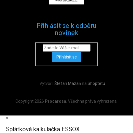
Přihlásit se k odběru
novinek
Přihlásit se
Vytvořil
Štefan Mazáň
na
Shoptetu
Copyright 2026
Procarosa
. Všechna práva vyhrazena.
×
Splátková kalkulačka ESSOX