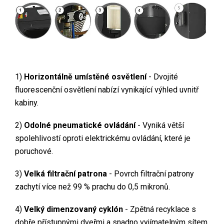
1)
Horizontálně umístěné osvětlení
-
Dvojité
fluorescenční osvětlení nabízí vynikající výhled uvnitř
kabiny.
2)
Odolné pneumatické ovládání
-
Vyniká větší
spolehlivostí oproti elektrickému ovládání, které je
poruchové.
3)
Velká filtrační patrona
- Povrch filtrační patrony
zachytí více než 99 % prachu do 0,5 mikronů.
4)
Velký dimenzovaný cyklón
-
Zpětná recyklace s
dobře přístupnými dveřmi a snadno vyjímatelným sítem