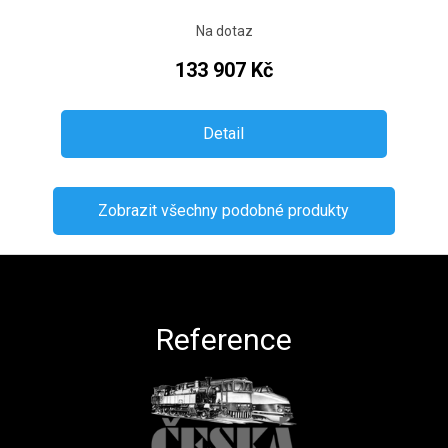
Na dotaz
133 907 Kč
Detail
Zobrazit všechny podobné produkty
Zápatí
Reference