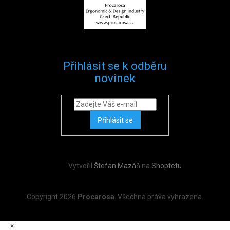
Přihlásit se k odběru
novinek
Přihlásit se
Vytvořil
Štefan Mazáň
na
Shoptetu
Copyright 2026
Procarosa
. Všechna práva vyhrazena.
×