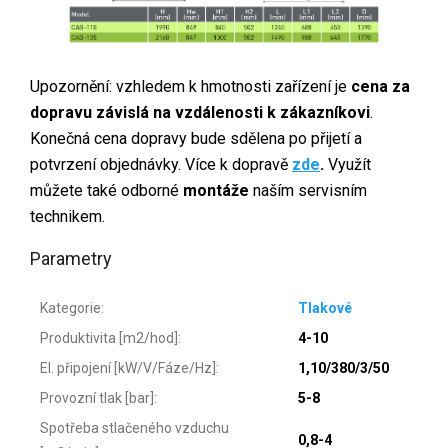
Upozornění: vzhledem k hmotnosti zařízení je
cena za
dopravu závislá na vzdálenosti k zákazníkovi
.
Konečná cena dopravy bude sdělena po přijetí a
potvrzení objednávky. Více k dopravě
zde
.
Využít
můžete také odborné
montáže
naším servisním
technikem.
Parametry
Kategorie
:
Tlakové
Produktivita [m2/hod]
:
4-10
El. připojení [kW/V/Fáze/Hz]
:
1,10/380/3/50
Provozní tlak [bar]
:
5-8
Spotřeba stlačeného vzduchu
0,8-4