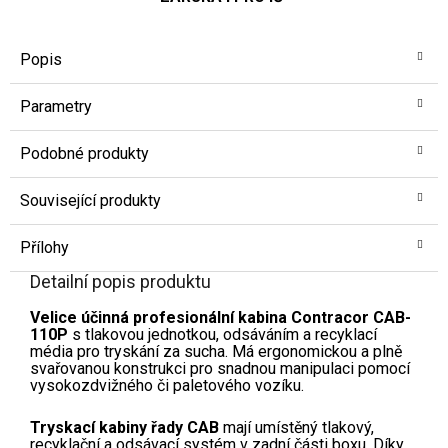
Popis
Parametry
Podobné produkty
Související produkty
Přílohy
Detailní popis produktu
Velice účinná profesionální kabina Contracor CAB-
110P
s tlakovou jednotkou, odsáváním a recyklací
média pro tryskání za sucha. Má ergonomickou a plně
svařovanou konstrukci pro snadnou manipulaci pomocí
vysokozdvižného či paletového vozíku.
Tryskací kabiny řady CAB
mají umístěný tlakový,
recyklační a odsávací systém v zadní části boxu. Díky