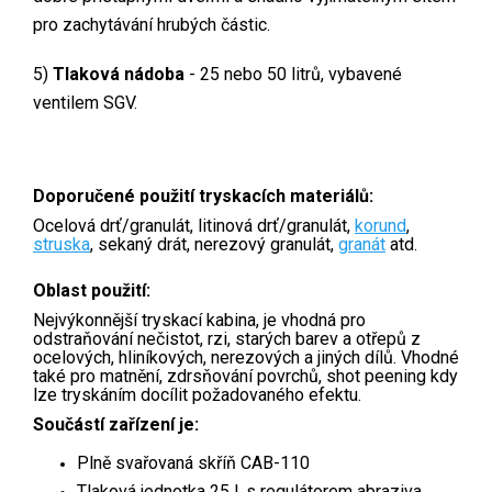
pro zachytávání hrubých částic.
5)
Tlaková nádoba
-
25 nebo 50 litrů, vybavené
ventilem SGV.
Doporučené použití tryskacích materiálů:
Ocelová drť/granulát, litinová drť/granulát,
korund
,
struska
,
sekaný drát, nerezový granulát,
granát
atd.
Oblast použití:
Nejvýkonnější tryskací kabina, je vhodná pro
odstraňování nečistot, rzi, starých barev a otřepů z
ocelových, hliníkových, nerezových a jiných dílů. Vhodné
také pro matnění, zdrsňování povrchů, shot peening kdy
lze tryskáním docílit požadovaného efektu.
Součástí zařízení je:
Plně svařovaná skříň CAB-110
Tlaková jednotka 25 l. s regulátorem abraziva