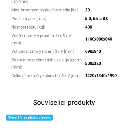
[m3/min]
:
Max. hmotnost tryskacího média [kg]
:
20
Použití trysek [mm]
:
5.0, 6.5 a 8.0
Nosnost roštu [kg]
:
400
Vnitřní rozměry prostoru D x Š x V
1100x800x840
[mm]
:
Vstupní rozměry (dveří) Š x V [mm]
:
690x840
Rozměr bezpečnostního skla (průzoru)
500x320
[mm]
:
Celkové rozměry kabiny D x Š x V [mm]
:
1220x1340x1990
Související produkty
Sleva 3 % za platbu předem