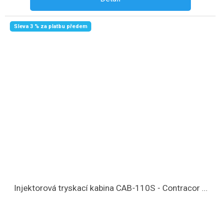
Sleva 3 % za platbu předem
Injektorová tryskací kabina CAB-110S - Contracor ...