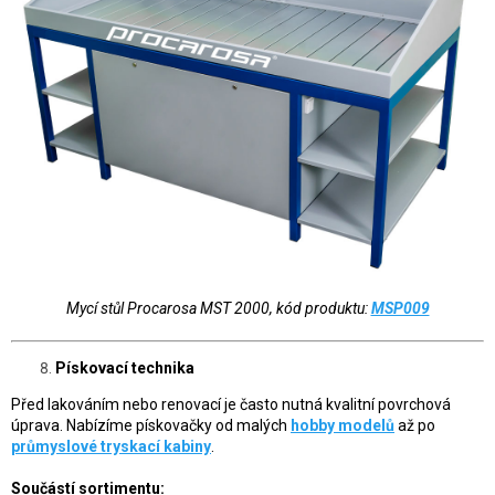
Mycí stůl Procarosa MST 2000, kód produktu:
MSP009
Pískovací technika
Před lakováním nebo renovací je často nutná kvalitní povrchová
úprava. Nabízíme pískovačky od malých
hobby modelů
až po
průmyslové tryskací kabiny
.
Součástí sortimentu: