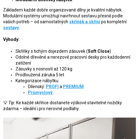
Základem každé dobře organizované dílny je kvalitní nábytek.
Modulární systémy umožňují navrhnout sestavu přesně podle
vašich potřeb – od samostatných
skříněk a skříní
po kompletní
sestavy
.
Výhody:
Skříňky s tichým dojezdem zásuvek (
Soft Close
)
Odolné dřevěné a nerezové pracovní desky pro každodenní
zatížení
Zásuvky s nosností až 120 kg
Prodloužená záruka 5 let
Kategorizace nábytku:
Dílenský:
PROFI
a
PREMIUM
Průmyslový
💡
Tip:
Ke každé skříňce dostanete výškově stavitelné nožičky
zdarma – ideální i pro nerovné podlahy.