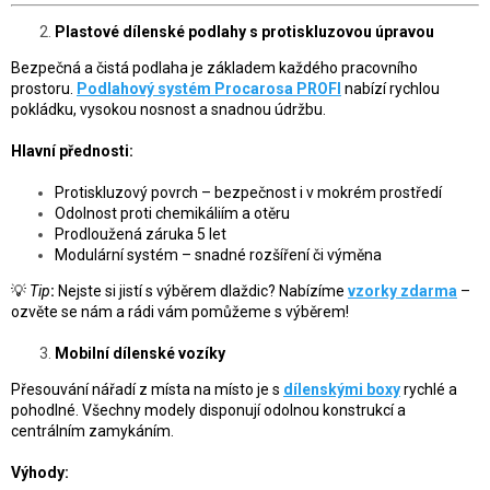
Plastové dílenské podlahy s protiskluzovou úpravou
Bezpečná a čistá podlaha je základem každého pracovního
prostoru.
Podlahový systém Procarosa PROFI
nabízí rychlou
pokládku, vysokou nosnost a snadnou údržbu.
Hlavní přednosti:
Protiskluzový povrch – bezpečnost i v mokrém prostředí
Odolnost proti chemikáliím a otěru
Prodloužená záruka 5 let
Modulární systém – snadné rozšíření či výměna
💡
Tip
:
Nejste si jistí s výběrem dlaždic? Nabízíme
vzorky zdarma
–
ozvěte se nám a rádi vám pomůžeme s výběrem!
Mobilní dílenské vozíky
Přesouvání nářadí z místa na místo je s
dílenskými boxy
rychlé a
pohodlné. Všechny modely disponují odolnou konstrukcí a
centrálním zamykáním.
Výhody: