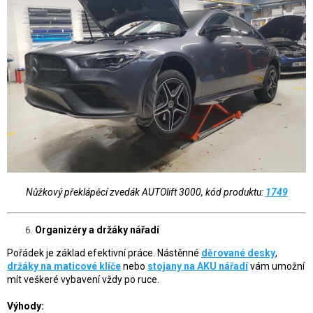
Nůžkový překlápěcí zvedák AUTOlift 3000, kód produktu:
1749
Organizéry a držáky nářadí
Pořádek je základ efektivní práce. Nástěnné
děrované desky
,
držáky na maticové klíče
nebo
stojany na AKU nářadí
vám umožní
mít veškeré vybavení vždy po ruce.
Výhody: