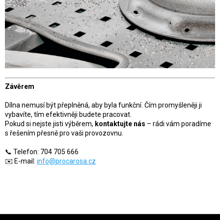
Závěrem
Dílna nemusí být přeplněná, aby byla funkční. Čím promyšleněji ji
vybavíte, tím efektivněji budete pracovat.
Pokud si nejste jisti výběrem,
kontaktujte nás
– rádi vám poradíme
s řešením přesně pro vaši provozovnu.
📞 Telefon: 704 705 666
✉️ E-mail:
info@procarosa.cz
Zápatí