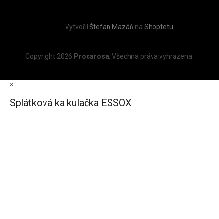
Vytvořil
Štefan Mazáň
na
Shoptetu
Copyright 2026
Procarosa
. Všechna práva vyhrazena.
×
Splátková kalkulačka ESSOX