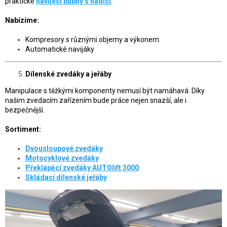
praktické
navíjecí bubny s hadicí
.
Nabízíme:
Kompresory s různými objemy a výkonem
Automatické navijáky
Dílenské zvedáky a jeřáby
Manipulace s těžkými komponenty nemusí být namáhavá. Díky
našim zvedacím zařízením bude práce nejen snazší, ale i
bezpečnější.
Sortiment:
Dvousloupové zvedáky
Motocyklové zvedáky
Překlápěcí zvedáky AUTOlift 3000
Skládací dílenské jeřáby