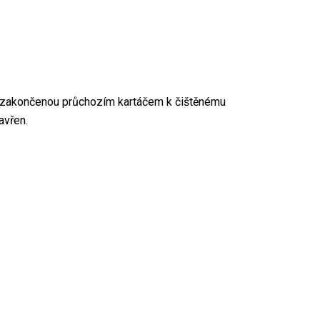
cí zakončenou průchozím kartáčem k čištěnému
avřen.