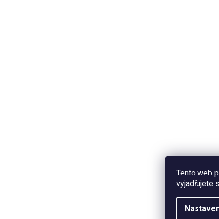
Tento web p
vyjadřujete 
Nastaven