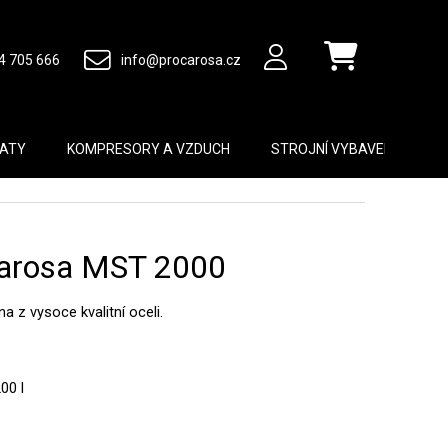
4 705 666
info@procarosa.cz
Nákupní košík
MATY
KOMPRESORY A VZDUCH
STROJNÍ VYBAVENÍ
B
carosa MST 2000
 z vysoce kvalitní oceli.
00 l