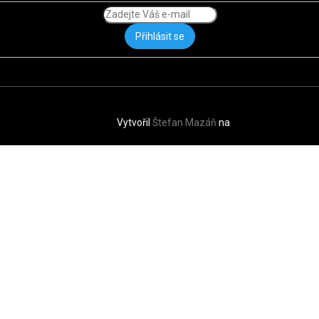
Přihlásit se
Vytvořil
Štefan Mazáň
na