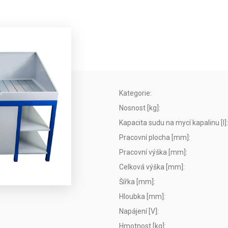
Kategorie
:
Nosnost [kg]
:
Kapacita sudu na mycí kapalinu [l]
:
Pracovní plocha [mm]
:
Pracovní výška [mm]
:
Celková výška [mm]
:
Šířka [mm]
:
Hloubka [mm]
:
Napájení [V]
:
Hmotnost [kg]
: