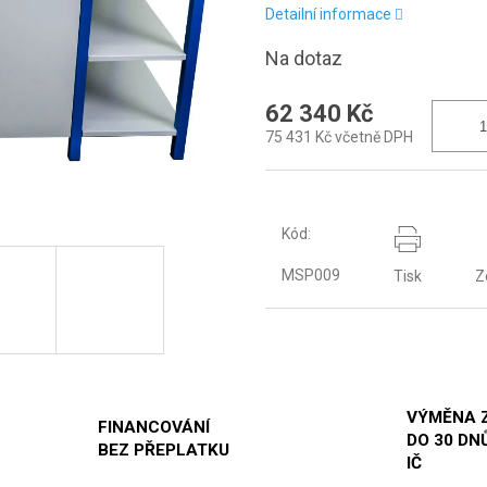
Detailní informace
Na dotaz
62 340 Kč
75 431 Kč včetně DPH
Kód:
MSP009
Tisk
Z
VÝMĚNA 
FINANCOVÁNÍ
DO 30 DNŮ
BEZ PŘEPLATKU
IČ