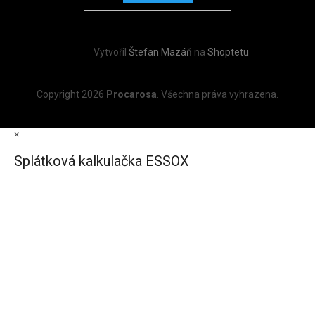
Vytvořil
Štefan Mazáň
na
Shoptetu
Copyright 2026
Procarosa
. Všechna práva vyhrazena.
×
Splátková kalkulačka ESSOX