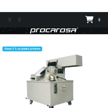
Přejít na obsah
Nákupn
Sleva 3 % za platbu předem