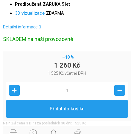
Prodloužená ZÁRUKA
5 let
3D
vizualizace
ZDARMA
Detailní informace
SKLADEM na naší provozovně
–10 %
1 260 Kč
1 525 Kč včetně DPH
Přidat do košíku
Nejnižší cena s DPH za posledních 30 dní: 1525 Kč