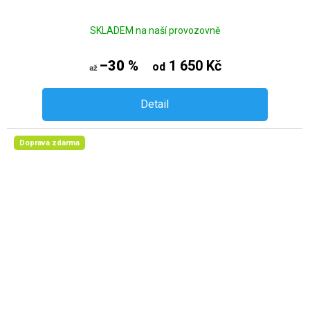
SKLADEM na naší provozovně
–30 %
1 650 Kč
od
až
Detail
Doprava zdarma