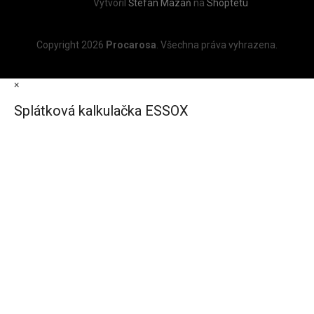
Vytvořil
Štefan Mazáň
na
Shoptetu
Copyright 2026
Procarosa
. Všechna práva vyhrazena.
×
Splátková kalkulačka ESSOX