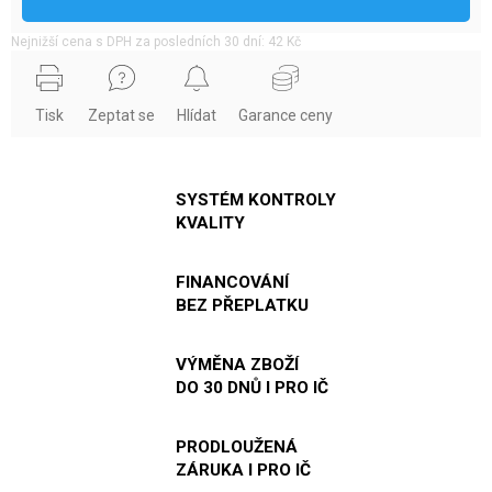
Nejnižší cena s DPH za posledních 30 dní: 42 Kč
Tisk
Zeptat se
Hlídat
Garance ceny
SYSTÉM KONTROLY
KVALITY
FINANCOVÁNÍ
BEZ PŘEPLATKU
VÝMĚNA ZBOŽÍ
DO 30 DNŮ I PRO IČ
PRODLOUŽENÁ
ZÁRUKA I PRO IČ