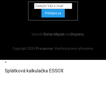
Přihlásit se
Vytvořil
Štefan Mazáň
na
Shoptetu
Copyright 2026
Procarosa
. Všechna práva vyhrazena.
×
Splátková kalkulačka ESSOX