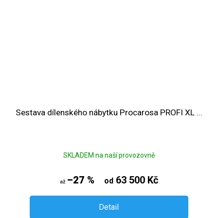
Sestava dílenského nábytku Procarosa PROFI XL ...
SKLADEM na naší provozovně
–27 %
63 500 Kč
od
až
Detail