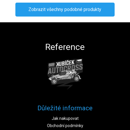
Zobrazit všechny podobné produkty
Zápatí
Reference
Důležité informace
Jak nakupovat
Obchodní podmínky