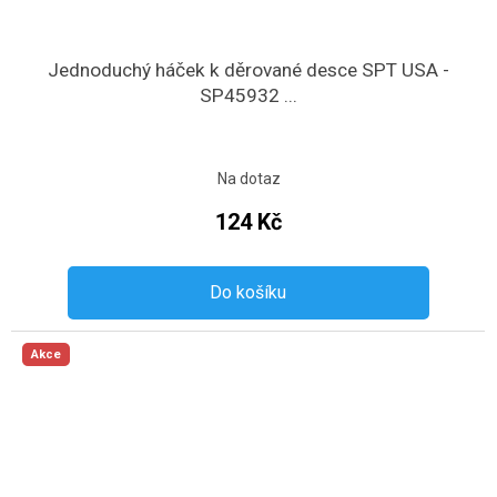
Jednoduchý háček k děrované desce SPT USA -
SP45932 ...
Na dotaz
124 Kč
Do košíku
Akce