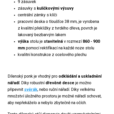
9 zásuvek
zásuvky s
kuličkovými výsuvy
centrální zámky s klíči
pracovní deska o tloušťce 38 mm, je vyrobena
z kvalitní překližky z tvrdého dřeva, povrch je
lakovaný bezbarvým lakem
výška
stolu je
stavitelná
v rozmezí
860 - 900
mm
pomocí rektifikací na každé noze stolu
kvalitní konstrukce z ocelového plechu
Dílenský ponk je vhodný pro
odkládání a uskladnění
nářadí
. Díky robustní
dřevěné desce
je možno
připevnit
svěrák
, nebo ruční nářadí. Díky velkému
množství úložného prostoru je možné nářadí schovat,
aby nepřekáželo a nebylo zbytečně na očích.