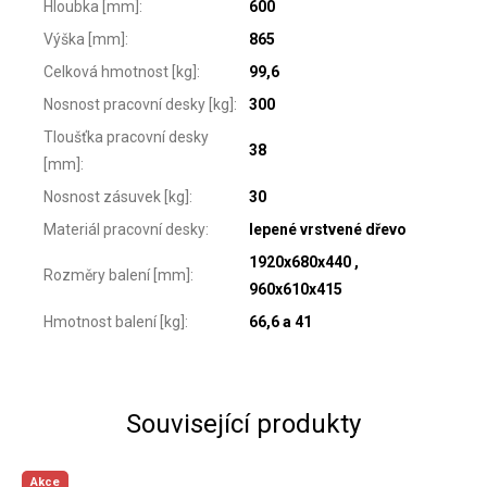
Hloubka [mm]
:
600
Výška [mm]
:
865
Celková hmotnost [kg]
:
99,6
Nosnost pracovní desky [kg]
:
300
Tloušťka pracovní desky
38
[mm]
:
Nosnost zásuvek [kg]
:
30
Materiál pracovní desky
:
lepené vrstvené dřevo
1920x680x440 ,
Rozměry balení [mm]
:
960x610x415
Hmotnost balení [kg]
:
66,6 a 41
Související produkty
Akce