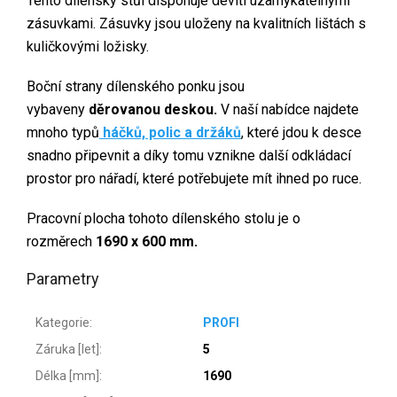
Tento dílenský stůl disponuje devíti uzamykatelnými
zásuvkami.
Zásuvky jsou uloženy na kvalitních lištách s
kuličkovými ložisky.
Boční strany dílenského ponku jsou
vybaveny
děrovanou deskou.
V naší nabídce najdete
mnoho typů
háčků, polic a držáků
, které jdou k desce
snadno připevnit a díky tomu vznikne další odkládací
prostor pro nářadí, které potřebujete mít ihned po ruce.
Pracovní plocha tohoto dílenského stolu je o
rozměrech
1690 x 600 mm.
Parametry
Kategorie
:
PROFI
Záruka [let]
:
5
Délka [mm]
:
1690