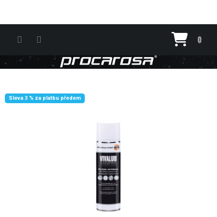
Přejít na obsah
Nákupn
Sleva 3 % za platbu předem