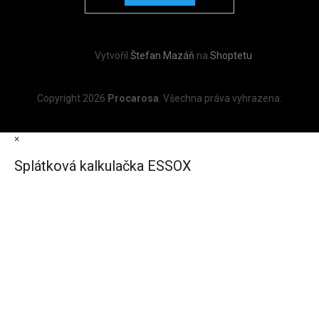
Vytvořil
Štefan Mazáň
na
Shoptetu
Copyright 2026
Procarosa
. Všechna práva vyhrazena.
×
Splátková kalkulačka ESSOX