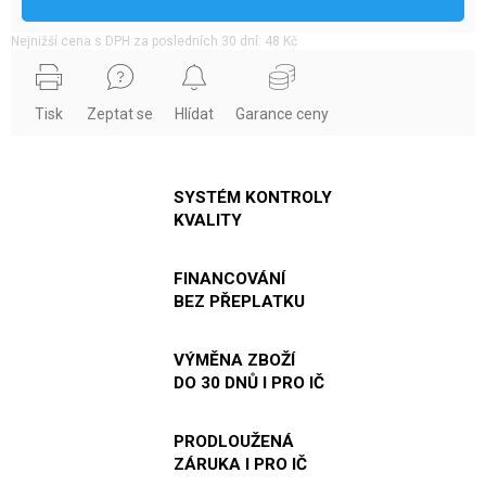
Nejnižší cena s DPH za posledních 30 dní: 48 Kč
Tisk
Zeptat se
Hlídat
Garance ceny
SYSTÉM KONTROLY
KVALITY
FINANCOVÁNÍ
BEZ PŘEPLATKU
VÝMĚNA ZBOŽÍ
DO 30 DNŮ I PRO IČ
PRODLOUŽENÁ
ZÁRUKA I PRO IČ