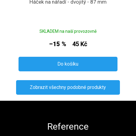
Háček na nářadí - dvojitý - 87 mm
SKLADEM na naší provozovně
–15 %
45 Kč
Do košíku
Zobrazit všechny podobné produkty
Zápatí
Reference