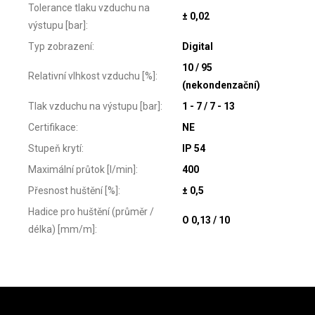
Tolerance tlaku vzduchu na
± 0,02
výstupu [bar]
:
Typ zobrazení
:
Digital
10 / 95
Relativní vlhkost vzduchu [%]
:
(nekondenzační)
Tlak vzduchu na výstupu [bar]
:
1 - 7 / 7 - 13
Certifikace
:
NE
Stupeň krytí
:
IP 54
Maximální průtok [l/min]
:
400
Přesnost huštění [%]
:
± 0,5
Hadice pro huštění (průměr /
O 0,13 / 10
délka) [mm/m]
:
Zápatí