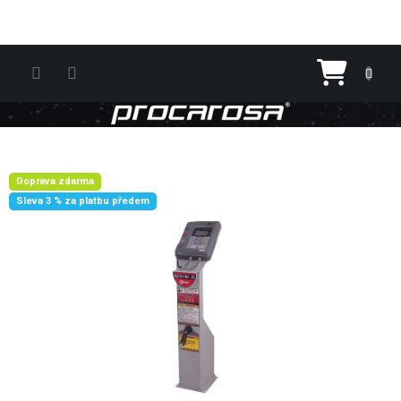
Přejít na obsah
Nákupn
Doprava zdarma
Sleva 3 % za platbu předem