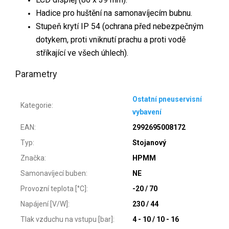
Hadice pro huštění na samonavíjecím bubnu.
Stupeň krytí IP 54 (ochrana před nebezpečným
dotykem, proti vniknutí prachu a proti vodě
stříkající ve všech úhlech).
Parametry
Ostatní pneuservisní
Kategorie
:
vybavení
EAN
:
2992695008172
Typ
:
Stojanový
Značka
:
HPMM
Samonavíjecí buben
:
NE
Provozní teplota [°C]
:
-20 / 70
Napájení [V/W]
:
230 / 44
Tlak vzduchu na vstupu [bar]
:
4 - 10 / 10 - 16