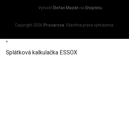
Vytvořil
Štefan Mazáň
na
Shoptetu
Copyright 2026
Procarosa
. Všechna práva vyhrazena.
×
Splátková kalkulačka ESSOX