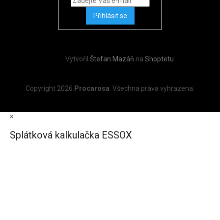
Přihlásit se
Vytvořil
Štefan Mazáň
na
Shoptetu
Copyright 2026
Procarosa
. Všechna práva vyhrazena.
×
Splátková kalkulačka ESSOX