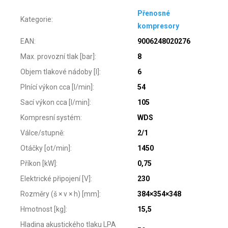
Přenosné
Kategorie
:
kompresory
EAN
:
9006248020276
Max. provozní tlak [bar]
:
8
Objem tlakové nádoby [l]
:
6
Plnící výkon cca [l/min]
:
54
Sací výkon cca [l/min]
:
105
Kompresní systém
:
WDS
Válce/stupně
:
2/1
Otáčky [ot/min]
:
1450
Příkon [kW]
:
0,75
Elektrické připojení [V]
:
230
Rozměry (š × v × h) [mm]
:
384×354×348
Hmotnost [kg]
:
15,5
Hladina akustického tlaku LPA