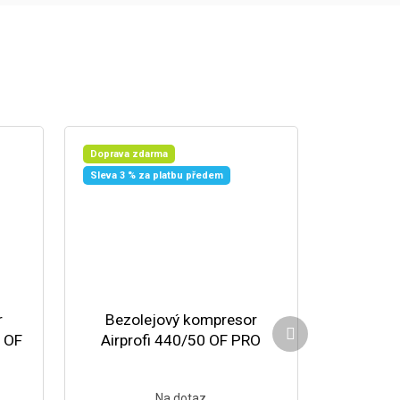
Doprava zdarma
Sleva 3 % za platbu předem
r
Bezolejový kompresor
Další produkt
0 OF
Airprofi 440/50 OF PRO
Na dotaz