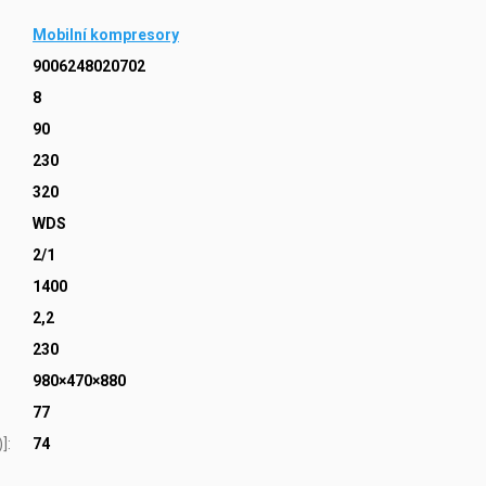
Mobilní kompresory
9006248020702
8
90
230
320
WDS
2/1
1400
2,2
230
980×470×880
77
)]
:
74