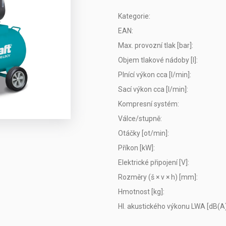
Kategorie
:
EAN
:
Max. provozní tlak [bar]
:
Objem tlakové nádoby [l]
:
Plnící výkon cca [l/min]
:
Sací výkon cca [l/min]
:
Kompresní systém
:
Válce/stupně
:
Otáčky [ot/min]
:
Příkon [kW]
:
Elektrické připojení [V]
:
Rozměry (š × v × h) [mm]
:
Hmotnost [kg]
:
Hl. akustického výkonu LWA [dB(A