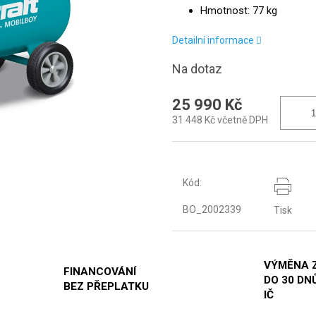
Hmotnost: 77 kg
Detailní informace
Na dotaz
25 990 Kč
31 448 Kč včetně DPH
Kód:
BO_2002339
Tisk
VÝMĚNA 
FINANCOVÁNÍ
DO 30 DNŮ
BEZ PŘEPLATKU
IČ