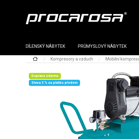
Přejít na obsah
DÍLENSKÝ NÁBYTEK
PRŮMYSLOVÝ NÁBYTEK
Kompresory a vzduch
Mobilní kompres
Domů
Doprava zdarma
Sleva 3 % za platbu předem