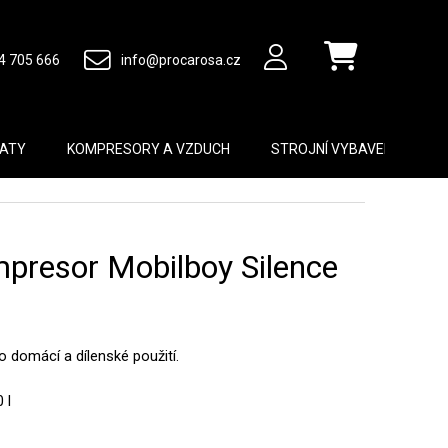
4 705 666
info@procarosa.cz
Nákupní košík
MATY
KOMPRESORY A VZDUCH
STROJNÍ VYBAVENÍ
B
mpresor Mobilboy Silence
 domácí a dílenské použití.
 l