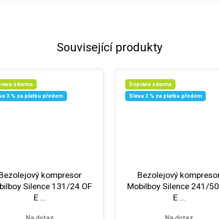
Související produkty
rava zdarma
Doprava zdarma
va 3 % za platbu předem
Sleva 3 % za platbu předem
Bezolejový kompresor
Bezolejový kompreso
ilboy Silence 131/24 OF
Mobilboy Silence 241/5
E ...
E ...
Na dotaz
Na dotaz