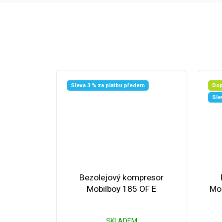
Sleva 3 % za platbu předem
Dop
Sle
Bezolejový kompresor
Mobilboy 185 OF E
Mob
SKLADEM