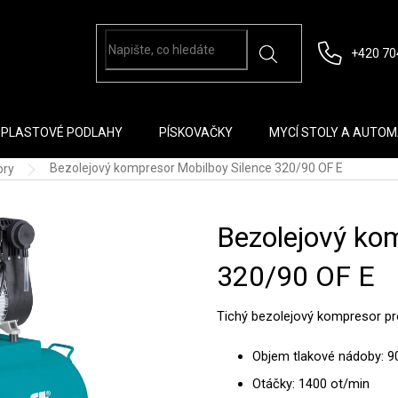
+420 70
PLASTOVÉ PODLAHY
PÍSKOVAČKY
MYCÍ STOLY A AUTO
Bezolejový kompresor Mobilboy Silence 320/90 OF E
ory
Bezolejový ko
320/90 OF E
Tichý bezolejový kompresor pro
Objem tlakové nádoby: 90
Otáčky: 1400 ot/min