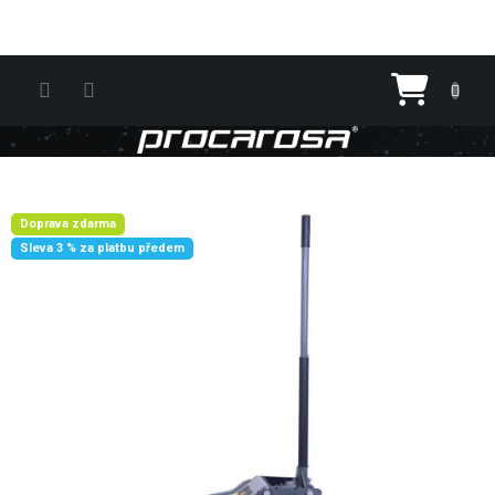
Přejít na obsah
Nákupn
Doprava zdarma
Sleva 3 % za platbu předem