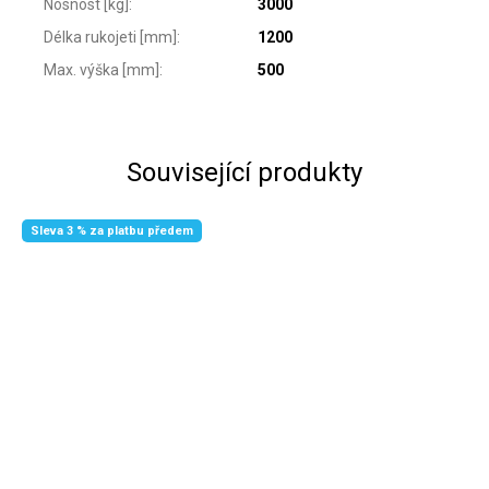
Nosnost [kg]
:
3000
Délka rukojeti [mm]
:
1200
Max. výška [mm]
:
500
Související produkty
Sleva 3 % za platbu předem