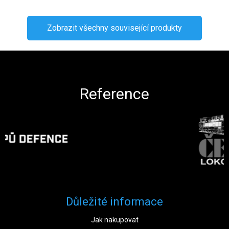
Zobrazit všechny související produkty
Zápatí
Reference
Důležité informace
Jak nakupovat