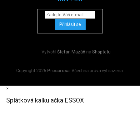
Přihlásit se
Vytvořil
Štefan Mazáň
na
Shoptetu
Copyright 2026
Procarosa
. Všechna práva vyhrazena.
×
Splátková kalkulačka ESSOX