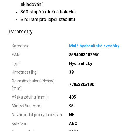
skladování.
360 stupňů otočná kolečka.
Širší rám pro lepší stabilitu.
Parametry
Kategorie
:
Malé hydraulické zvedáky
EAN
:
8594003102950
Typ
:
Hydraulický
Hmotnost [kg]
:
38
Rozměry balení (dxšxv)
770x380x190
[mm]
:
Výška zdvihu [mm]
:
405
Min. výška [mm]
:
95
Nožní pedál pro rychlozdvih
:
NE
Kolečka
:
ANO