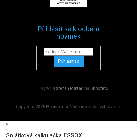
Přihlásit se k odběru
novinek
Přihlásit se
Vytvořil
Štefan Mazáň
na
Shoptetu
Copyright 2026
Procarosa
. Všechna práva vyhrazena.
×
Splátková kalkulačka ESSOX