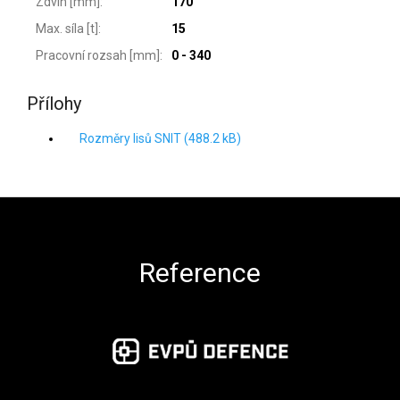
Zdvih [mm]
:
170
Max. síla [t]
:
15
Pracovní rozsah [mm]
:
0 - 340
Přílohy
Rozměry lisů SNIT (488.2 kB)
Zápatí
Reference