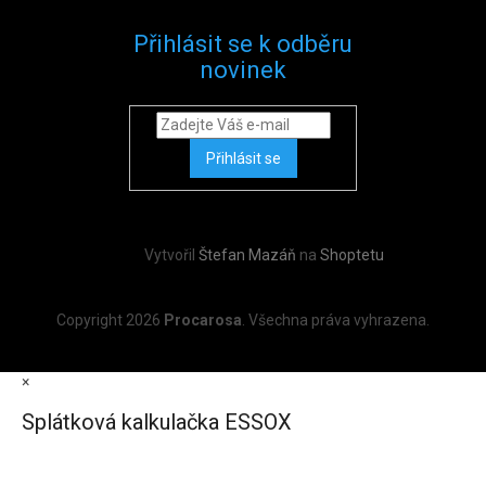
Přihlásit se k odběru
novinek
Přihlásit se
Vytvořil
Štefan Mazáň
na
Shoptetu
Copyright 2026
Procarosa
. Všechna práva vyhrazena.
×
Splátková kalkulačka ESSOX