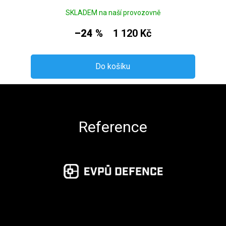
SKLADEM na naší provozovně
–24 %
1 120 Kč
Do košíku
Zápatí
Reference