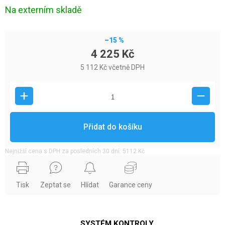
Na externím skladě
–15 %
4 225 Kč
5 112 Kč včetně DPH
Přidat do košíku
Nejnižší cena s DPH za posledních 30 dní: 5112 Kč
Tisk
Zeptat se
Hlídat
Garance ceny
SYSTÉM KONTROLY