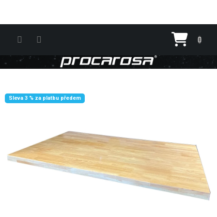
Přejít na obsah
Nákupn
Sleva 3 % za platbu předem