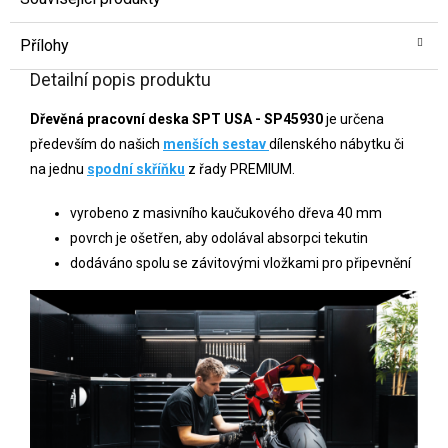
Přílohy
Detailní popis produktu
Dřevěná pracovní deska SPT USA - SP45930
je určena
především do našich
menších sestav
dílenského nábytku či
na jednu
spodní skříňku
z řady PREMIUM.
vyrobeno z masivního kaučukového dřeva 40 mm
povrch je ošetřen, aby odolával absorpci tekutin
dodáváno spolu se závitovými vložkami pro připevnění