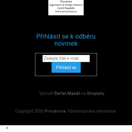
Přihlásit se k odběru
novinek
Přihlásit se
Vytvořil
Štefan Mazáň
na
Shoptetu
Copyright 2026
Procarosa
. Všechna práva vyhrazena.
×