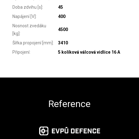
Doba zdvihu [s]
:
45
Napájení [V]
:
400
Nosnost zvedáku
4500
[kg]
:
Šířka propojení [mm]
:
3410
Připojení
:
5 kolíková válcová vidlice 16 A
Zápatí
Reference