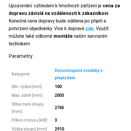
Upozornění: vzhledem k hmotnosti zařízení je
cena za
dopravu závislá na vzdálenosti k zákazníkovi
.
Konečná cena dopravy bude sdělena po přijetí a
potvrzení objednávky. Více k dopravě
zde
.
Využít
můžete také odborné
montáže
naším servisním
technikem.
Parametry
Dvousloupové zvedáky s
Kategorie
:
přejezdem
Min. výška [mm]
:
100
Max. zdvih [mm]
:
2003
Šířka mezi sloupy
2765
[mm]
:
Příkon motoru [kW]
:
3
Výška sloupů [mm]
:
2910