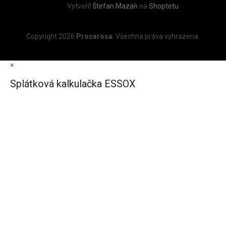
Vytvořil
Štefan Mazáň
na
Shoptetu
Copyright 2026
Procarosa
. Všechna práva vyhrazena.
×
Splátková kalkulačka ESSOX