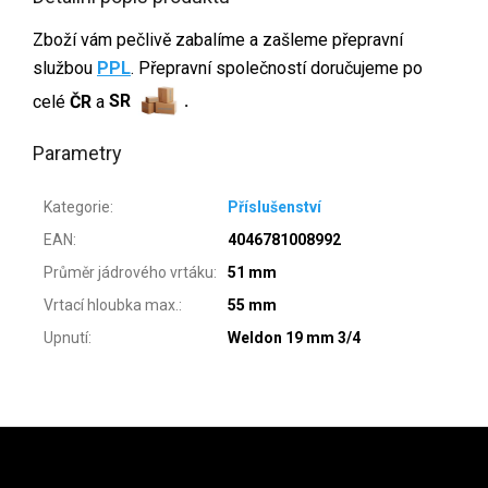
Zboží vám pečlivě zabalíme a zašleme přepravní
službou
PPL
. Přepravní společností doručujeme po
celé
ČR
a
SR
.
Parametry
Kategorie
:
Příslušenství
EAN
:
4046781008992
Průměr jádrového vrtáku
:
51 mm
Vrtací hloubka max.
:
55 mm
Upnutí
:
Weldon 19 mm 3/4
Zápatí