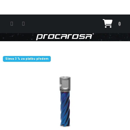
Přejít na obsah
Nákupn
Sleva 3 % za platbu předem