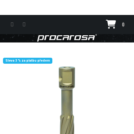
Přejít na obsah
Nákupn
Sleva 3 % za platbu předem