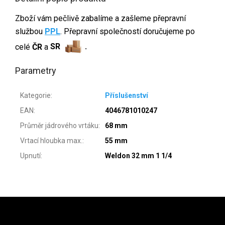
Zboží vám pečlivě zabalíme a zašleme přepravní
službou
PPL
. Přepravní společností doručujeme po
celé
ČR
a
SR
.
Parametry
Kategorie
:
Příslušenství
EAN
:
4046781010247
Průměr jádrového vrtáku
:
68 mm
Vrtací hloubka max.
:
55 mm
Upnutí
:
Weldon 32 mm 1 1/4
Zápatí