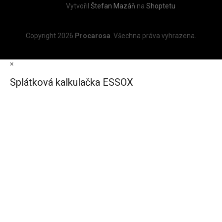
Vytvořil
Štefan Mazáň
na
Shoptetu
Copyright 2026
Procarosa
. Všechna práva vyhrazena.
×
Splátková kalkulačka ESSOX