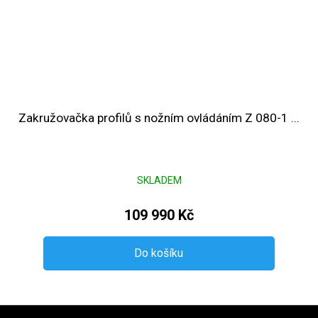
Zakružovačka profilů s nožním ovládáním Z 080-1 ...
SKLADEM
109 990 Kč
Do košíku
Zápatí