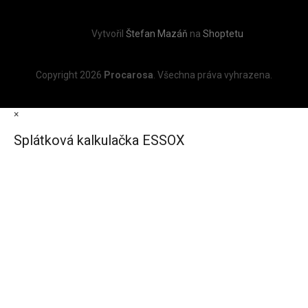
Vytvořil
Štefan Mazáň
na
Shoptetu
Copyright 2026
Procarosa
. Všechna práva vyhrazena.
×
Splátková kalkulačka ESSOX