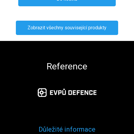
Zobrazit všechny související produkty
Zápatí
Reference
Důležité informace