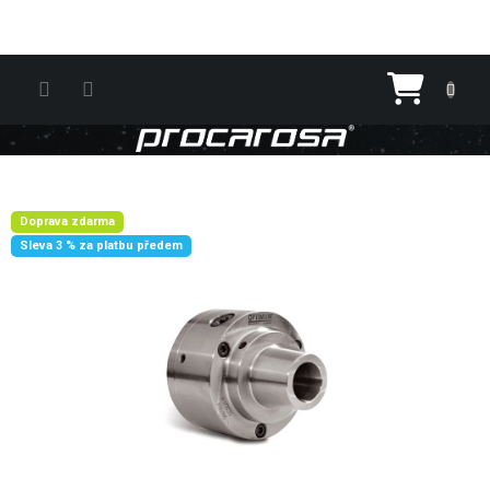
Přejít na obsah
Nákupn
Doprava zdarma
Sleva 3 % za platbu předem