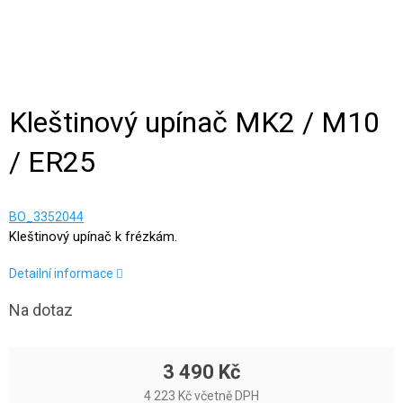
Kleštinový upínač MK2 / M10
/ ER25
BO_3352044
Kleštinový upínač k frézkám.
Detailní informace
Na dotaz
3 490 Kč
4 223 Kč včetně DPH