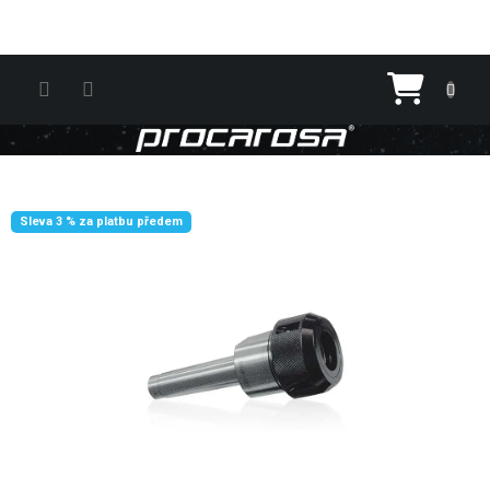
Přejít na obsah
Nákupn
Sleva 3 % za platbu předem