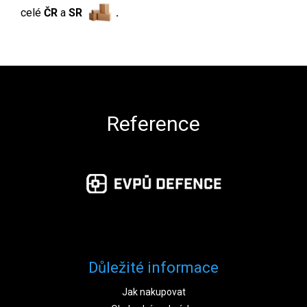
celé
ČR
a
SR
.
Zápatí
Reference
Důležité informace
Jak nakupovat