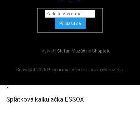
Přihlásit se
Vytvořil
Štefan Mazáň
na
Shoptetu
Copyright 2026
Procarosa
. Všechna práva vyhrazena.
×
Splátková kalkulačka ESSOX