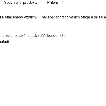
Související produkty
Přílohy
e stlačeného vzduchu – nejlepší ochrana vašich strojů a přísluš
nému automatickému odvaděči kondenzátu
nářadí