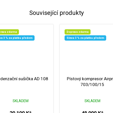
Související produkty
rava zdarma
Doprava zdarma
va 3 % za platbu předem
Sleva 3 % za platbu předem
denzační sušička AD 108
Pístový kompresor Airpr
703/100/15
SKLADEM
SKLADEM