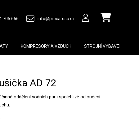
4 705 666
info@procarosa.cz
Nákupní košík
MATY
KOMPRESORY A VZDUCH
STROJNÍ VYBAVENÍ
B
ušička AD 72
účinné oddělení vodních par i spolehlivé odloučení
uchu.
r