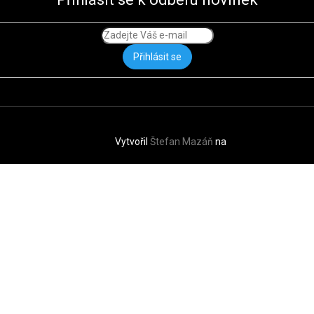
Přihlásit se
Vytvořil
Štefan Mazáň
na