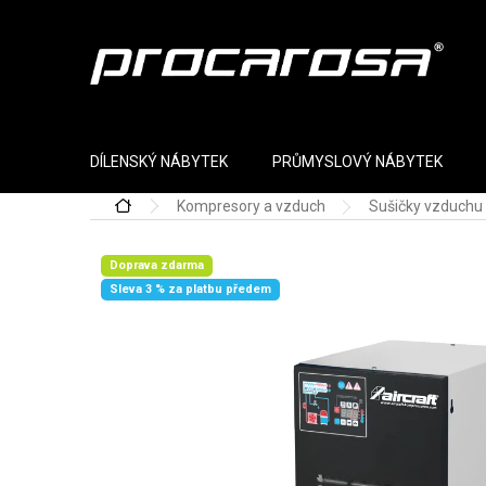
Přejít na obsah
DÍLENSKÝ NÁBYTEK
PRŮMYSLOVÝ NÁBYTEK
Kompresory a vzduch
Sušičky vzduchu
Domů
Doprava zdarma
Sleva 3 % za platbu předem