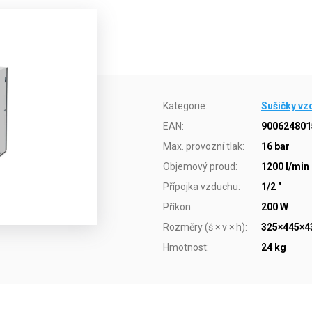
Kategorie
:
Sušičky vz
EAN
:
900624801
Max. provozní tlak
:
16 bar
Objemový proud
:
1200 l/min
Přípojka vzduchu
:
1/2 "
Příkon
:
200 W
Rozměry (š × v × h)
:
325×445×
Hmotnost
:
24 kg