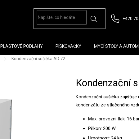
+420 70
PLASTOVÉ PODLAHY
PÍSKOVAČKY
MYCÍ STOLY A AUTO
Kondenzační sušička AD 72
Kondenzační s
Kondenzační sušička zajišťuje 
kondenzátu ze stlačeného vzd
Max. provozní tlak: 16 ba
Příkon: 200 W
Hmotnost: 24 kg