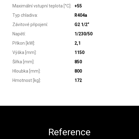
Maximální vstupní teplota [°C]
:
+55
Typ chladiva
:
R404a
Závitové připojení
:
G2 1/2”
Napětí
:
1/230/50
Příkon [kW]
:
2,1
Výška [mm]
:
1150
Šířka [mm]
:
850
Hloubka [mm]
:
800
Hmotnost [kg]
:
172
Zápatí
Reference