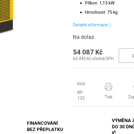
Příkon: 1,15 kW
Hmotnost: 75 kg
Detailní informace
Na dotaz
54 087 Kč
65 445 Kč včetně DPH
Kód:
KP-
Tisk
Ze
132
VÝMĚNA 
FINANCOVÁNÍ
DO 30 DNŮ
BEZ PŘEPLATKU
IČ