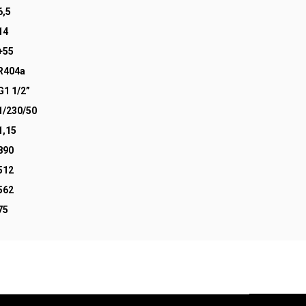
6,5
14
+55
R404a
G1 1/2”
1/230/50
1,15
890
512
562
75