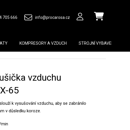
4 705 666
info@procarosa.cz
Nákupní košík
MATY
KOMPRESORY A VZDUCH
STROJNÍ VYBAVENÍ
B
ušička vzduchu
X-65
louží k vysušování vzduchu, aby se zabránilo
m v důsledku koroze.
3/min