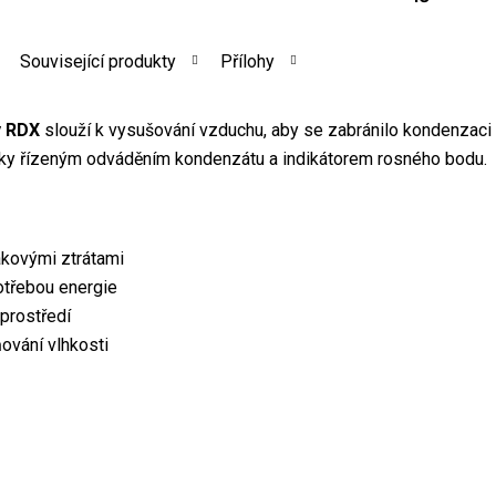
Související produkty
Přílohy
y RDX
slouží k vysušování vzduchu, aby se zabránilo kondenzac
icky řízeným odváděním kondenzátu a indikátorem rosného bodu.
akovými ztrátami
otřebou energie
prostředí
ňování vlhkosti