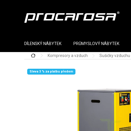
Přejít na obsah
DÍLENSKÝ NÁBYTEK
PRŮMYSLOVÝ NÁBYTEK
Kompresory a vzduch
Sušičky vzduchu
Domů
Sleva 3 % za platbu předem