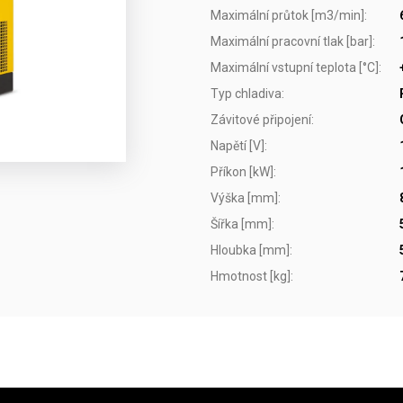
Maximální průtok [m3/min]
:
Maximální pracovní tlak [bar]
:
Maximální vstupní teplota [°C]
:
Typ chladiva
:
Závitové připojení
:
Napětí [V]
:
Příkon [kW]
:
Výška [mm]
:
Šířka [mm]
:
Hloubka [mm]
:
Hmotnost [kg]
: