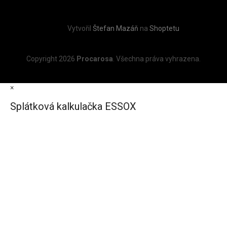
Vytvořil
Štefan Mazáň
na
Shoptetu
Copyright 2026
Procarosa
. Všechna práva vyhrazena.
×
Splátková kalkulačka ESSOX