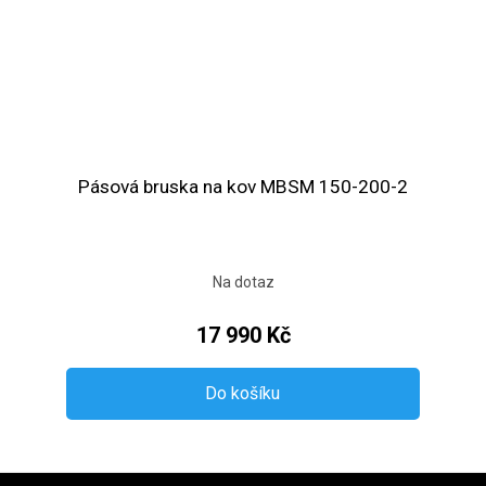
Pásová bruska na kov MBSM 150-200-2
Na dotaz
17 990 Kč
Do košíku
Zápatí