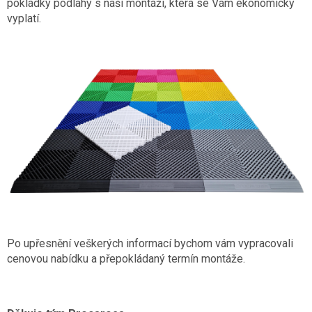
pokládky podlahy s naší montáží, která se Vám ekonomicky
vyplatí.
Po upřesnění veškerých informací bychom vám vypracovali
cenovou nabídku a přepokládaný termín montáže.