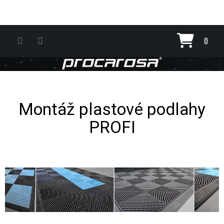
Přejít na obsah
Nákupn
Montáž plastové podlahy
PROFI