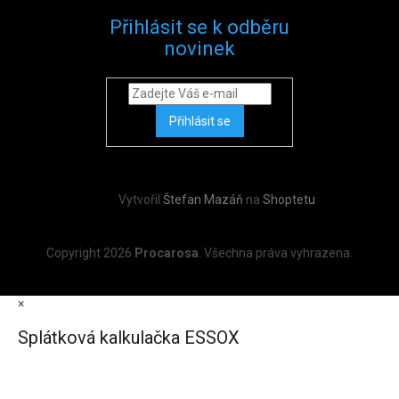
Přihlásit se k odběru
novinek
Přihlásit se
Vytvořil
Štefan Mazáň
na
Shoptetu
Copyright 2026
Procarosa
. Všechna práva vyhrazena.
×
Splátková kalkulačka ESSOX