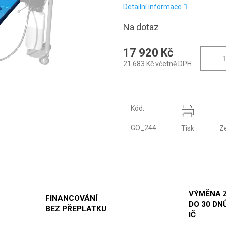
Detailní informace
Na dotaz
17 920 Kč
21 683 Kč včetně DPH
Kód:
GO_244
Tisk
Z
VÝMĚNA 
FINANCOVÁNÍ
DO 30 DNŮ
BEZ PŘEPLATKU
IČ