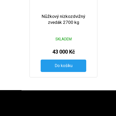
Nůžkový nízkozdvižný
zvedák 2700 kg
SKLADEM
43 000 Kč
Do košíku
Zápatí