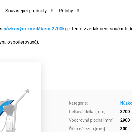
Související produkty
Přílohy
 s
nůžkovým zvedákem 2700kg
- tento zvedák není součástí 
vní, ospoilerovaná).
Kategorie
:
Nůžko
Celková délka [mm]
:
3700
Vodorovná plocha [mm]
:
2900
Šířka nájezdu [mm]
:
300