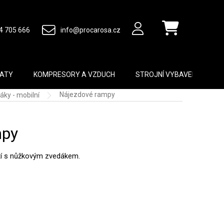
4 705 666
info@procarosa.cz
Nákupní košík
MATY
KOMPRESORY A VZDUCH
STROJNÍ VYBAVENÍ
B
Nájezdové rampy
ky - mobilní
mpy
tí s nůžkovým zvedákem.