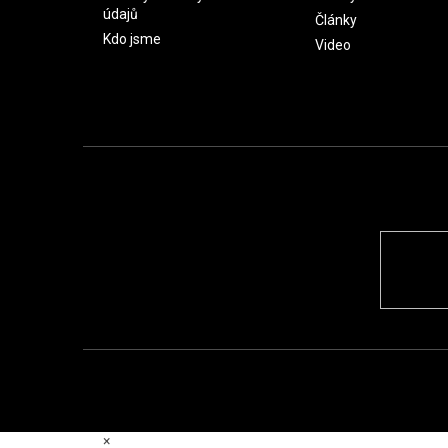
údajů
Články
Kdo jsme
Video
×