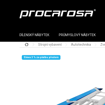
Přejít na obsah
DÍLENSKÝ NÁBYTEK
PRŮMYSLOVÝ NÁBYTEK
Strojní vybavení
Autotechnika
Zve
Domů
Sleva 3 % za platbu předem