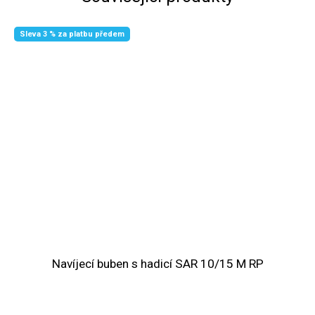
Sleva 3 % za platbu předem
Navíjecí buben s hadicí SAR 10/15 M RP