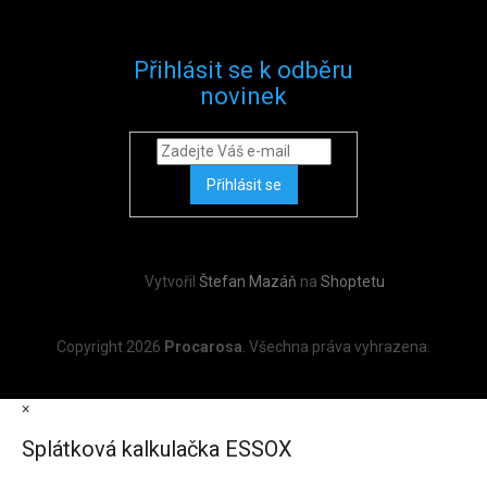
Přihlásit se k odběru
novinek
Přihlásit se
Vytvořil
Štefan Mazáň
na
Shoptetu
Copyright 2026
Procarosa
. Všechna práva vyhrazena.
×
Splátková kalkulačka ESSOX