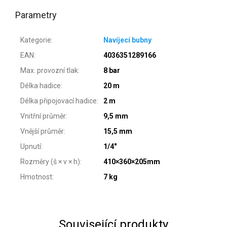
Parametry
Kategorie
:
Navíjecí bubny
EAN
:
4036351289166
Max. provozní tlak
:
8 bar
Délka hadice
:
20 m
Délka připojovací hadice
:
2 m
Vnitřní průměr
:
9,5 mm
Vnější průměr
:
15,5 mm
Upnutí
:
1/4"
Rozměry (š × v × h)
:
410×360×205mm
Hmotnost
:
7 kg
Související produkty