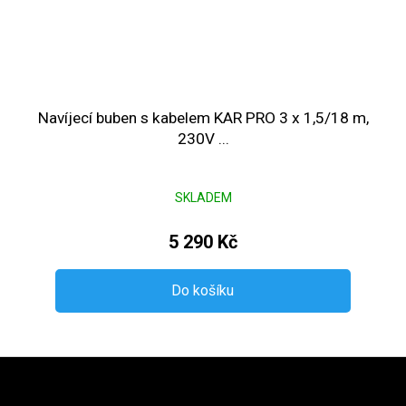
Navíjecí buben s kabelem KAR PRO 3 x 1,5/18 m,
230V ...
SKLADEM
5 290 Kč
Do košíku
Zápatí