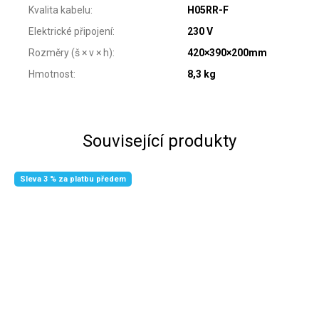
Kvalita kabelu
:
H05RR-F
Elektrické připojení
:
230 V
Rozměry (š × v × h)
:
420×390×200mm
Hmotnost
:
8,3 kg
Související produkty
Sleva 3 % za platbu předem