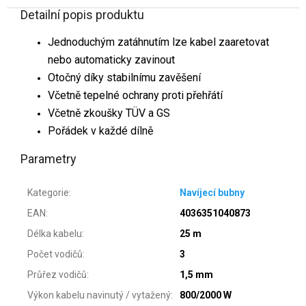
Detailní popis produktu
Jednoduchým zatáhnutím lze kabel zaaretovat
nebo automaticky zavinout
Otočný díky stabilnímu zavěšení
Včetně tepelné ochrany proti přehřátí
Včetně zkoušky TÜV a GS
Pořádek v každé dílně
Parametry
Kategorie
:
Navíjecí bubny
EAN
:
4036351040873
Délka kabelu
:
25 m
Počet vodičů
:
3
Průřez vodičů
:
1,5 mm
Výkon kabelu navinutý / vytažený
:
800/2000 W