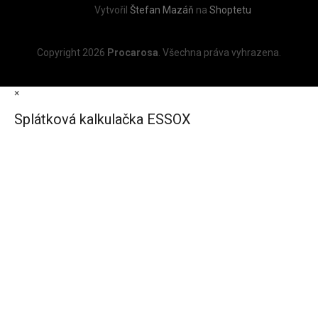
Vytvořil
Štefan Mazáň
na
Shoptetu
Copyright 2026
Procarosa
. Všechna práva vyhrazena.
×
Splátková kalkulačka ESSOX