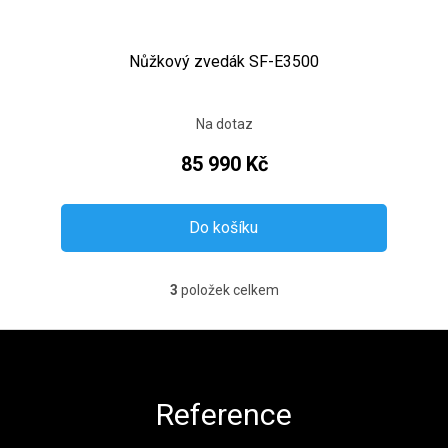
Nůžkový zvedák SF-E3500
Na dotaz
85 990 Kč
Do košíku
3
položek celkem
Ovládací prvky výpisu
Zápatí
Reference