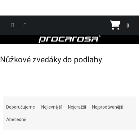
Přejít na obsah
Nákupn
Nůžkové zvedáky do podlahy
Řazení produktů
Doporučujeme
Nejlevnější
Nejdražší
Nejprodávanější
Abecedně