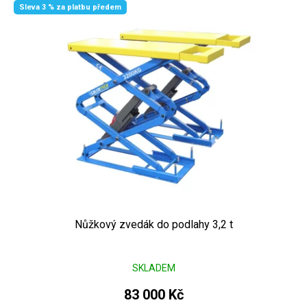
Výpis produktů
Sleva 3 % za platbu předem
Nůžkový zvedák do podlahy 3,2 t
SKLADEM
83 000 Kč