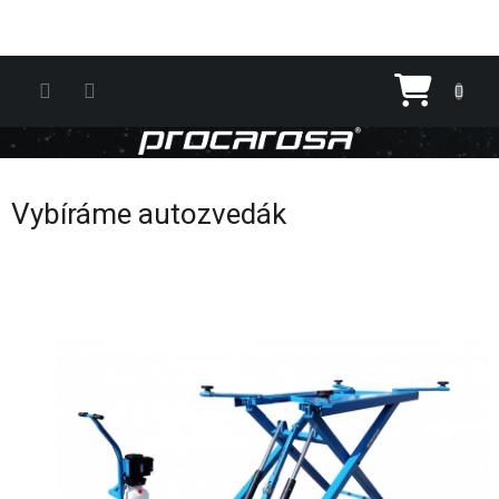
Přejít na obsah
Nákupn
Vybíráme autozvedák