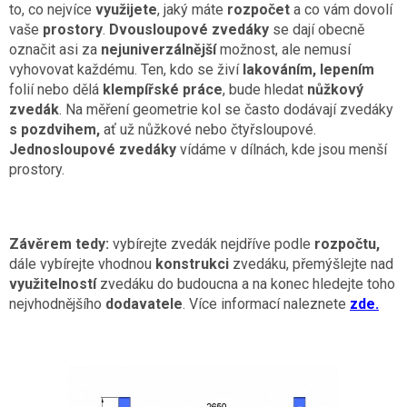
to, co nejvíce
využijete
, jaký máte
rozpočet
a co vám dovolí
vaše
prostory
.
Dvousloupové zvedáky
se dají obecně
označit asi za
nejuniverzálnější
možnost, ale nemusí
vyhovovat každému. Ten, kdo se živí
lakováním, lepením
folií nebo dělá
klempířské práce
, bude hledat
nůžkový
zvedák
. Na měření geometrie kol se často dodávají zvedáky
s pozdvihem,
ať už nůžkové nebo čtyřsloupové.
Jednosloupové zvedáky
vídáme v dílnách, kde jsou menší
prostory.
Závěrem tedy:
vybírejte zvedák nejdříve podle
rozpočtu,
dále vybírejte vhodnou
konstrukci
zvedáku, přemýšlejte nad
využitelností
zvedáku do budoucna a na konec hledejte toho
nejvhodnějšího
dodavatele
. Více informací naleznete
zde.