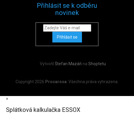
Přihlásit se k odběru
novinek
Přihlásit se
Vytvořil
Štefan Mazáň
na
Shoptetu
Copyright 2026
Procarosa
. Všechna práva vyhrazena.
×
Splátková kalkulačka ESSOX