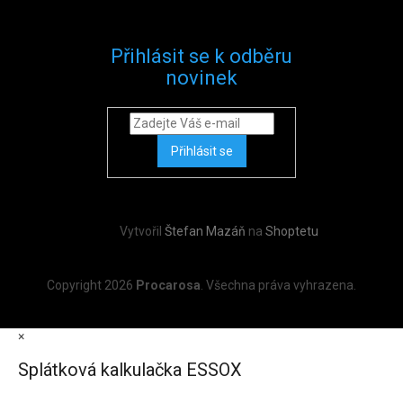
Přihlásit se k odběru
novinek
Přihlásit se
Vytvořil
Štefan Mazáň
na
Shoptetu
Copyright 2026
Procarosa
. Všechna práva vyhrazena.
×
Splátková kalkulačka ESSOX