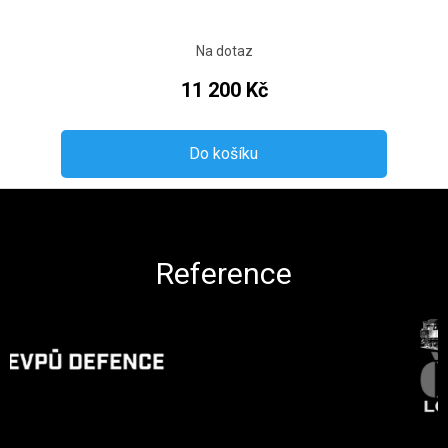
Na dotaz
11 200 Kč
Do košíku
Zápatí
Reference