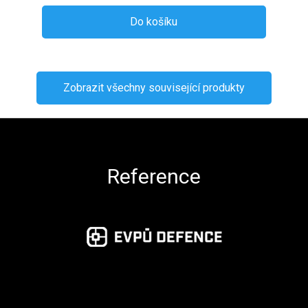
Do košíku
Zobrazit všechny související produkty
Zápatí
Reference