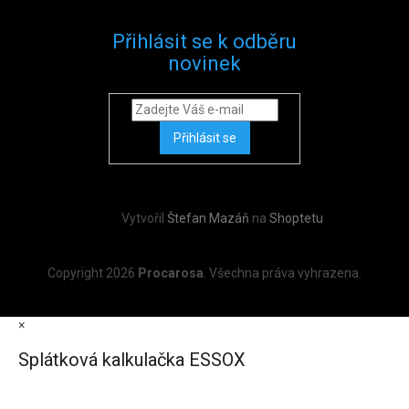
Přihlásit se k odběru
novinek
Přihlásit se
Vytvořil
Štefan Mazáň
na
Shoptetu
Copyright 2026
Procarosa
. Všechna práva vyhrazena.
×
Splátková kalkulačka ESSOX