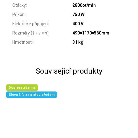
Otáčky
:
2800ot/min
Příkon
:
750 W
Elektrické připojení
:
400 V
Rozměry (š × v × h)
:
490×1170×560mm
Hmotnost
:
31 kg
Související produkty
Doprava zdarma
Sleva 3 % za platbu předem