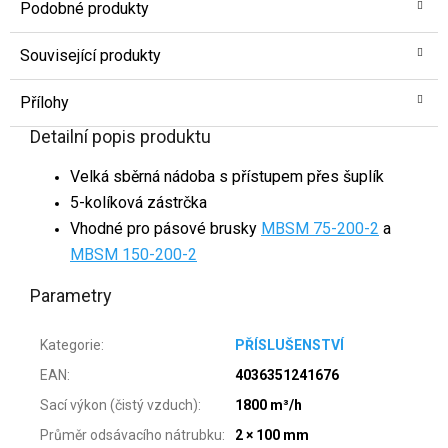
Podobné produkty
Související produkty
Přílohy
Detailní popis produktu
Velká sběrná nádoba s přístupem přes šuplík
5-kolíková zástrčka
Vhodné pro pásové brusky
MBSM 75-200-2
a
MBSM 150-200-2
Parametry
Kategorie
:
PŘÍSLUŠENSTVÍ
EAN
:
4036351241676
Sací výkon (čistý vzduch)
:
1800 m³/h
Průměr odsávacího nátrubku
:
2 × 100 mm