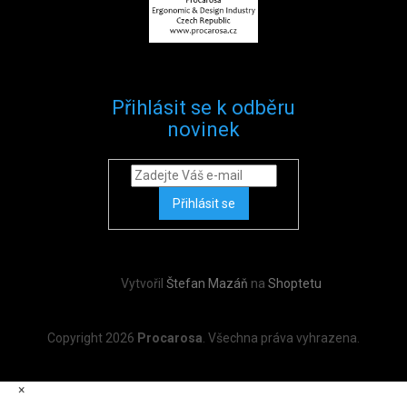
Přihlásit se k odběru
novinek
Přihlásit se
Vytvořil
Štefan Mazáň
na
Shoptetu
Copyright 2026
Procarosa
. Všechna práva vyhrazena.
×