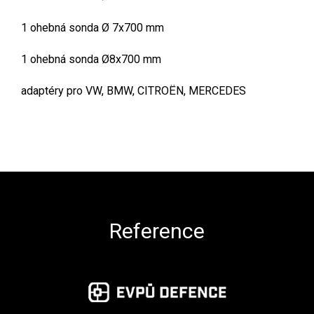
1 ohebná sonda Ø 7x700 mm
1 ohebná sonda Ø8x700 mm
adaptéry pro VW, BMW, CITROËN, MERCEDES
Zápatí
Reference