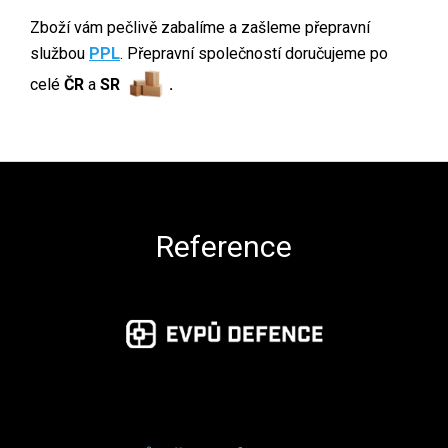
Zboží vám pečlivě zabalíme a zašleme přepravní
službou
PPL
. Přepravní společností doručujeme po
celé
ČR
a
SR
.
Zápatí
Reference