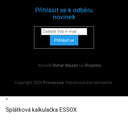
Přihlásit se k odběru
novinek
Přihlásit se
Vytvořil
Štefan Mazáň
na
Shoptetu
Copyright 2026
Procarosa
. Všechna práva vyhrazena.
×
Splátková kalkulačka ESSOX