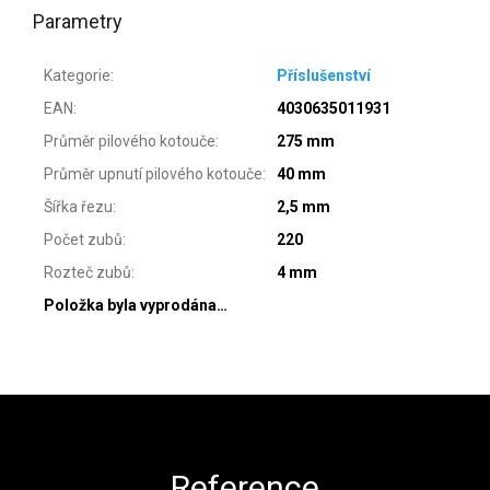
Parametry
Kategorie
:
Příslušenství
EAN
:
4030635011931
Průměr pilového kotouče
:
275 mm
Průměr upnutí pilového kotouče
:
40 mm
Šířka řezu
:
2,5 mm
Počet zubů
:
220
Rozteč zubů
:
4 mm
Položka byla vyprodána…
Zápatí
Reference