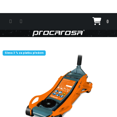
Přejít na obsah
Nákupn
Sleva 3 % za platbu předem