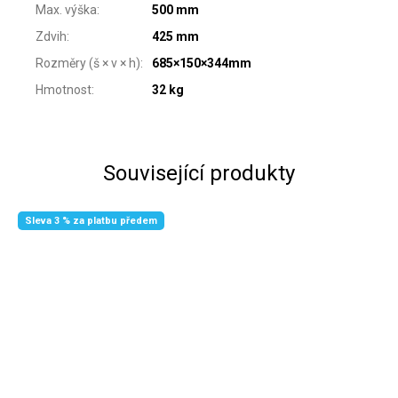
Max. výška
:
500 mm
Zdvih
:
425 mm
Rozměry (š × v × h)
:
685×150×344mm
Hmotnost
:
32 kg
Související produkty
Sleva 3 % za platbu předem