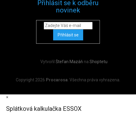
Přihlásit se k odběru
novinek
Přihlásit se
Vytvořil
Štefan Mazáň
na
Shoptetu
Copyright 2026
Procarosa
. Všechna práva vyhrazena.
×
Splátková kalkulačka ESSOX