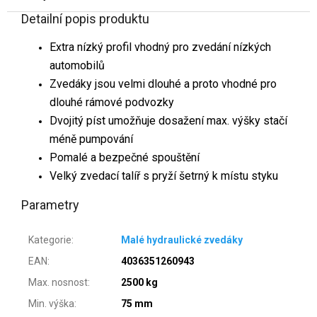
Detailní popis produktu
Extra nízký profil vhodný pro zvedání nízkých
automobilů
Zvedáky jsou velmi dlouhé a proto vhodné pro
dlouhé rámové podvozky
Dvojitý píst umožňuje dosažení max. výšky stačí
méně pumpování
Pomalé a bezpečné spouštění
Velký zvedací talíř s pryží šetrný k místu styku
Parametry
Kategorie
:
Malé hydraulické zvedáky
EAN
:
4036351260943
Max. nosnost
:
2500 kg
Min. výška
:
75 mm