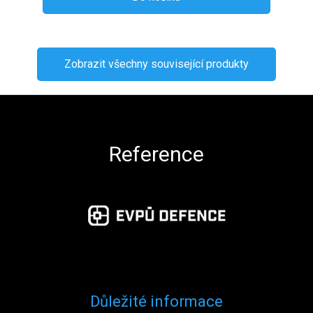
Zobrazit všechny související produkty
Zápatí
Reference
Důležité informace