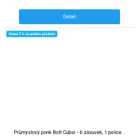
Detail
Sleva 3 % za platbu předem
Průmyslový ponk Bott Cubio - 6 zásuvek, 1 police ...