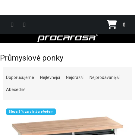
Přejít na obsah
Nákupn
Průmyslové ponky
Řazení produktů
Doporučujeme
Nejlevnější
Nejdražší
Nejprodávanější
Abecedně
Výpis produktů
Sleva 3 % za platbu předem