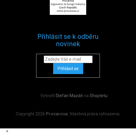
Přihlásit se k odběru
novinek
Přihlásit se
Vytvořil
Štefan Mazáň
na
Shoptetu
Copyright 2026
Procarosa
. Všechna práva vyhrazena.
×