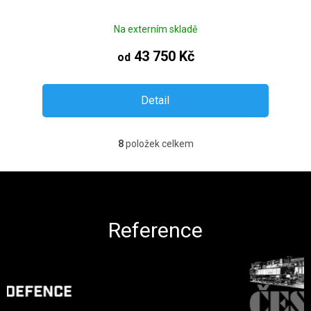
Na externím skladě
43 750 Kč
od
Detail
8
položek celkem
Ovládací prvky výpisu
Zápatí
Reference