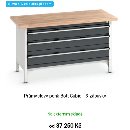
Sleva 3 % za platbu předem
Průmyslový ponk Bott Cubio - 3 zásuvky
Na externím skladě
37 250 Kč
od