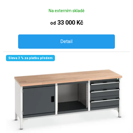
Na externím skladě
33 000 Kč
od
Detail
Sleva 3 % za platbu předem