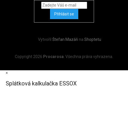
Přihlásit se
Vytvořil
Štefan Mazáň
na
Shoptetu
Copyright 2026
Procarosa
. Všechna práva vyhrazena.
×
Splátková kalkulačka ESSOX