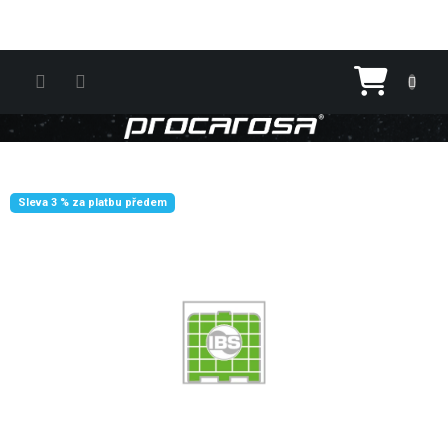
Přejít na obsah
Nákupn
Sleva 3 % za platbu předem