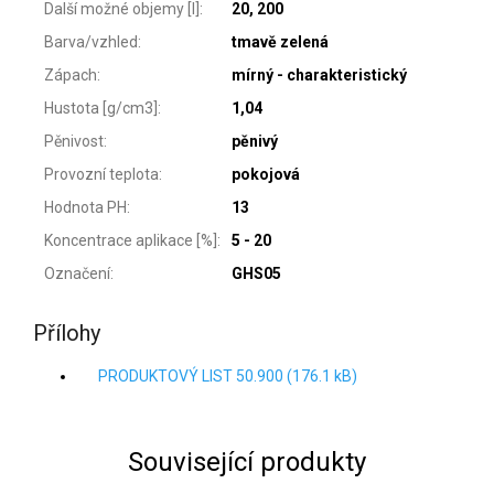
Další možné objemy [l]
:
20, 200
Barva/vzhled
:
tmavě zelená
Zápach
:
mírný - charakteristický
Hustota [g/cm3]
:
1,04
Pěnivost
:
pěnivý
Provozní teplota
:
pokojová
Hodnota PH
:
13
Koncentrace aplikace [%]
:
5 - 20
Označení
:
GHS05
Přílohy
PRODUKTOVÝ LIST 50.900 (176.1 kB)
Související produkty