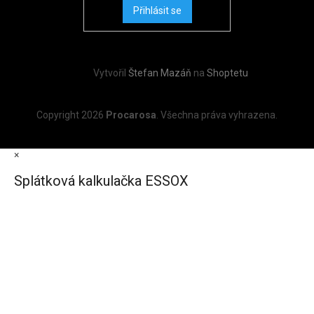
Přihlásit se
Vytvořil
Štefan Mazáň
na
Shoptetu
Copyright 2026
Procarosa
. Všechna práva vyhrazena.
×
Splátková kalkulačka ESSOX