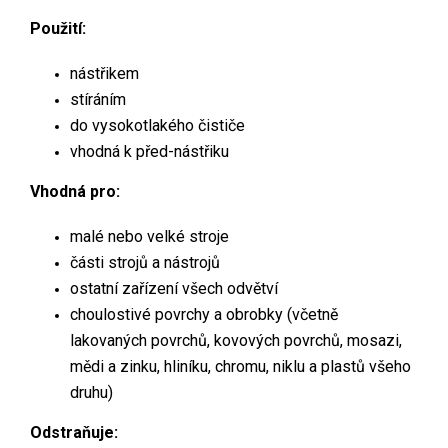
Pou
žití:
nástřikem
stíráním
do vysokotlakého čističe
vhodná k před-nástřiku
Vhodná pro:
malé nebo velké stroje
části strojů a nástrojů
ostatní zařízení všech odvětví
choulostivé povrchy a obrobky (včetně
lakovaných povrchů, kovových povrchů, mosazi,
mědi a zinku, hliníku, chromu, niklu a plastů všeho
druhu)
Odstraňuje: