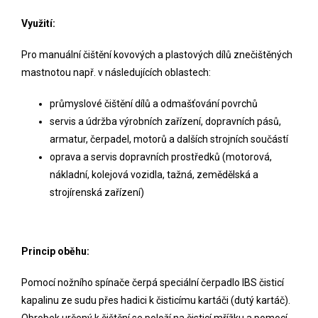
Využití:
Pro manuální čištění kovových a plastových dílů znečištěných
mastnotou např. v následujících oblastech:
průmyslové čištění dílů a odmašťování povrchů
servis a údržba výrobních zařízení, dopravních pásů,
armatur, čerpadel, motorů a dalších strojních součástí
oprava a servis dopravních prostředků (motorová,
nákladní, kolejová vozidla, tažná, zemědělská a
strojírenská zařízení)
Princip oběhu:
Pomocí nožního spínače čerpá speciální čerpadlo IBS čisticí
kapalinu ze sudu přes hadici k čisticímu kartáči (dutý kartáč).
Obrobek určený k čištění se položí na čisticí mřížku a pomocí