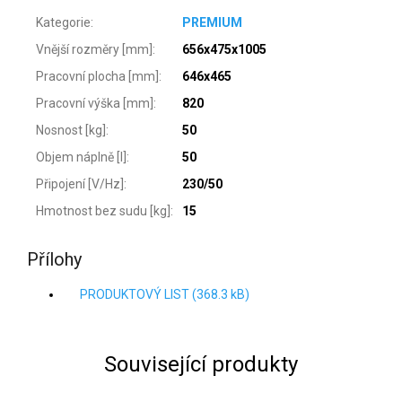
Kategorie
:
PREMIUM
Vnější rozměry [mm]
:
656x475x1005
Pracovní plocha [mm]
:
646x465
Pracovní výška [mm]
:
820
Nosnost [kg]
:
50
Objem náplně [l]
:
50
Připojení [V/Hz]
:
230/50
Hmotnost bez sudu [kg]
:
15
Přílohy
PRODUKTOVÝ LIST (368.3 kB)
Související produkty