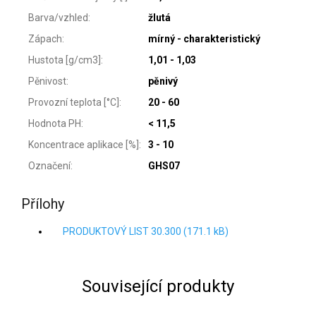
Barva/vzhled
:
žlutá
Zápach
:
mírný - charakteristický
Hustota [g/cm3]
:
1,01 - 1,03
Pěnivost
:
pěnivý
Provozní teplota [°C]
:
20 - 60
Hodnota PH
:
< 11,5
Koncentrace aplikace [%]
:
3 - 10
Označení
:
GHS07
Přílohy
PRODUKTOVÝ LIST 30.300 (171.1 kB)
Související produkty