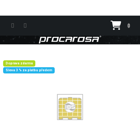
Přejít na obsah
Nákupn
Doprava zdarma
Sleva 3 % za platbu předem