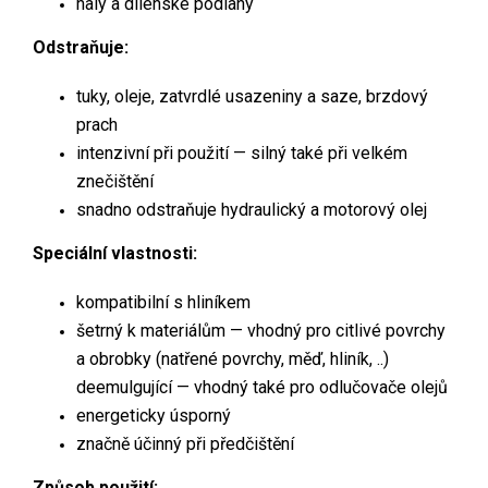
haly a dílenské podlahy
Odstraňuje:
tuky, oleje, zatvrdlé usazeniny a saze, brzdový
prach
intenzivní při použití — silný také při velkém
znečištění
snadno odstraňuje hydraulický a motorový olej
Speciální vlastnosti:
kompatibilní s hliníkem
šetrný k materiálům — vhodný pro citlivé povrchy
a obrobky (natřené povrchy, měď, hliník, ..)
deemulgující — vhodný také pro odlučovače olejů
energeticky úsporný
značně účinný při předčištění
Způsob použití: