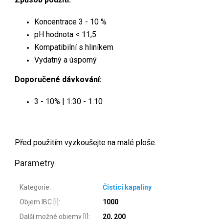
Koncentrace 3 - 10 %
pH hodnota
< 11,5
Kompatibilní s hliníkem
Vydatný a úsporný
Doporučené dávkování:
3 - 10% | 1:30 - 1:10
Před použitím vyzkoušejte na malé ploše.
Parametry
Kategorie
:
Čisticí kapaliny
Objem IBC [l]
:
1000
Další možné objemy [l]
:
20, 200