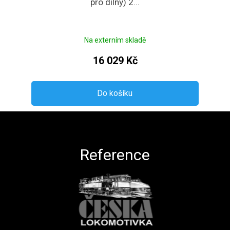
pro dílny) 2...
Na externím skladě
16 029 Kč
Do košíku
Zápatí
Reference