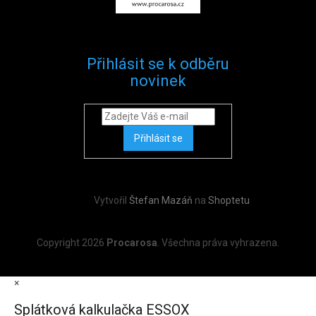
Přihlásit se k odběru
novinek
Přihlásit se
Vytvořil
Štefan Mazáň
na
Shoptetu
Copyright 2026
Procarosa
. Všechna práva vyhrazena.
×
Splátková kalkulačka ESSOX