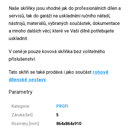
Naše skříňky jsou vhodné jak do profesionálních dílen a
servisů, tak do garáží na uskladnění ručního nářadí,
nástrojů, materiálů, vybraných součástek, dokumentace
a mnoho dalších věcí, které ve Vaší dílně potřebujete
uskladnit.
V ceně je pouze kovová skříňka bez volitelného
příslušenství.
Tato skříň se také prodává i jako součást
rohové
dílenské sestavy
.
Parametry
Kategorie
:
PROFI
Záruka [let]
:
5
Rozměry [mm]
:
864x864x910