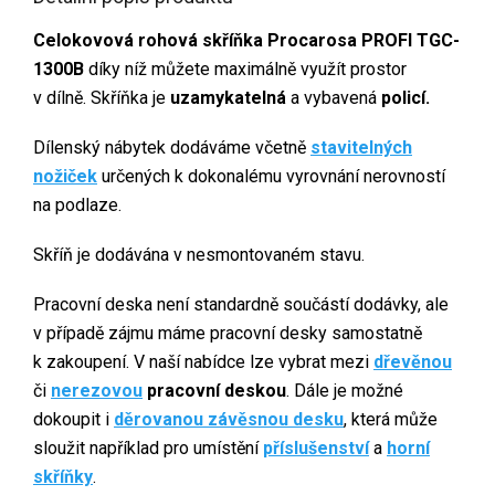
Celokovová rohová skříňka Procarosa PROFI TGC-
1300B
díky níž můžete maximálně využít prostor
v dílně. Skříňka je
uzamykatelná
a vybavená
policí
.
Dílenský nábytek dodáváme včetně
stavitelných
nožiček
určených k dokonalému vyrovnání nerovností
na podlaze.
Skříň je dodávána v nesmontovaném stavu.
Pracovní deska není standardně součástí dodávky, ale
v případě zájmu máme pracovní desky samostatně
k zakoupení. V naší nabídce lze vybrat mezi
dřevěnou
či
nerezovou
pracovní deskou
. Dále je možné
dokoupit i
děrovanou závěsnou desku
, která může
sloužit například pro umístění
příslušenství
a
horní
skříňky
.