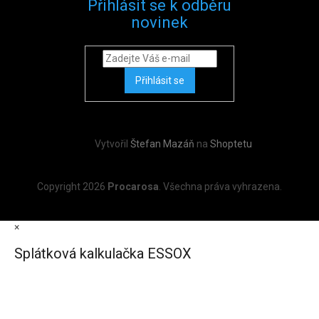
Přihlásit se k odběru
novinek
Přihlásit se
Vytvořil
Štefan Mazáň
na
Shoptetu
Copyright 2026
Procarosa
. Všechna práva vyhrazena.
×
Splátková kalkulačka ESSOX