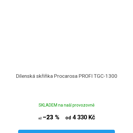
Dílenská skříňka Procarosa PROFI TGC-1300
SKLADEM na naší provozovně
–23 %
4 330 Kč
od
až