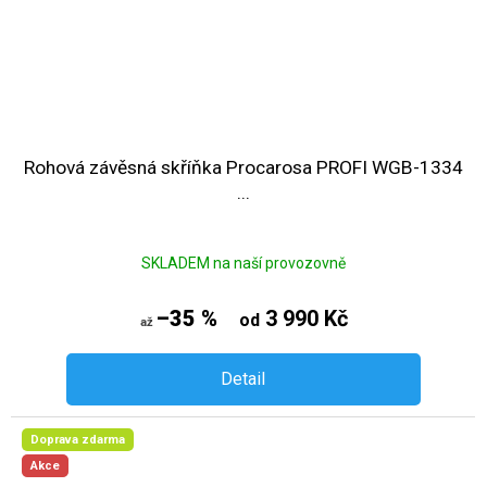
Rohová závěsná skříňka Procarosa PROFI WGB-1334
...
SKLADEM na naší provozovně
–35 %
3 990 Kč
od
až
Detail
Doprava zdarma
Akce