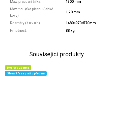
Max. pracovní šířka
:
1300 mm
Max. tloušťka plechu (lehké
1,20 mm
kovy)
:
Rozměry (š × v × h)
:
1480×970×570mm
Hmotnost
:
88 kg
Související produkty
Doprava zdarma
Sleva 3 % za platbu předem