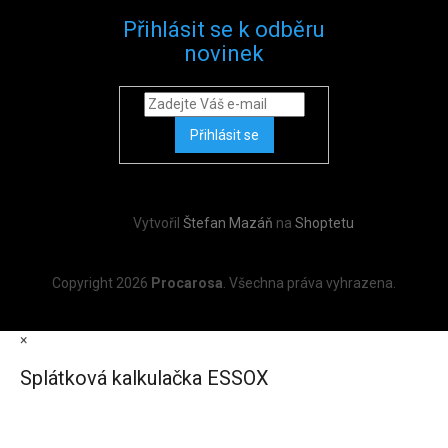
Přihlásit se k odběru
novinek
Přihlásit se
Vytvořil
Štefan Mazáň
na
Shoptetu
Copyright 2026
Procarosa
. Všechna práva vyhrazena.
×
Splátková kalkulačka ESSOX