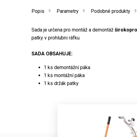
Popis
Parametry
Podobné produkty
Sada je určena pro montáž a demontáž
širokopro
patky v prohlubni ráfku.
SADA OBSAHUJE:
1 ks demontážní páka
1 ks montážní páka
1 ks držák patky