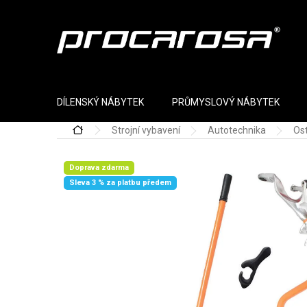
Přejít na obsah
DÍLENSKÝ NÁBYTEK
PRŮMYSLOVÝ NÁBYTEK
Strojní vybavení
Autotechnika
Ost
Domů
Doprava zdarma
Sleva 3 % za platbu předem