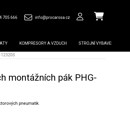
4 705 666
info@procarosa.cz
Nákupní košík
MATY
KOMPRESORY A VZDUCH
STROJNÍ VYBAVENÍ
B
G-12320S
ch montážních pák PHG-
ktorových pneumatik.