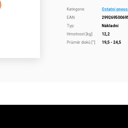
Kategorie
:
Ostatní pneus
EAN
:
29926950069
Typ
:
Nákladní
Hmotnost [kg]
:
12,2
Průměr disků ["]
:
19,5 - 24,5