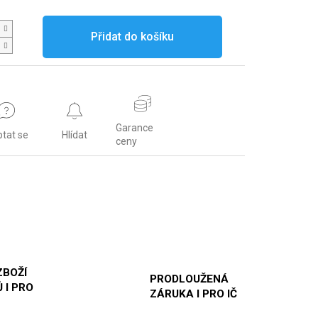
Přidat do košíku
Garance
tat se
Hlídat
ceny
ZBOŽÍ
PRODLOUŽENÁ
 I PRO
ZÁRUKA I PRO IČ