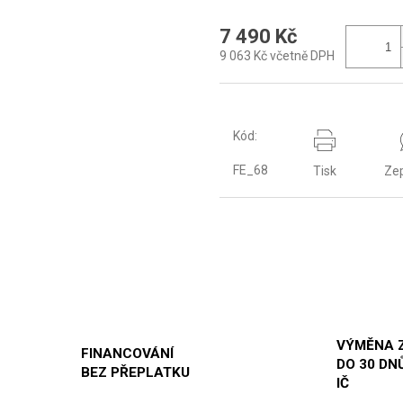
7 490 Kč
9 063 Kč včetně DPH
Kód:
FE_68
Tisk
Zep
VÝMĚNA 
FINANCOVÁNÍ
DO 30 DNŮ
BEZ PŘEPLATKU
IČ