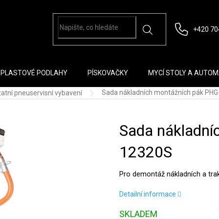
+420 70
PLASTOVÉ PODLAHY
PÍSKOVAČKY
MYCÍ STOLY A AUTO
Sada nákladních montážních pák PH
atní pneuservisní vybavení
Sada nákladní
12320S
Pro demontáž nákladních a tra
Detailní informace
SKLADEM