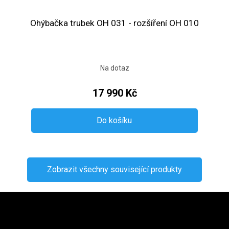
Ohýbačka trubek OH 031 - rozšíření OH 010
Na dotaz
17 990 Kč
Do košíku
Zobrazit všechny související produkty
Zápatí