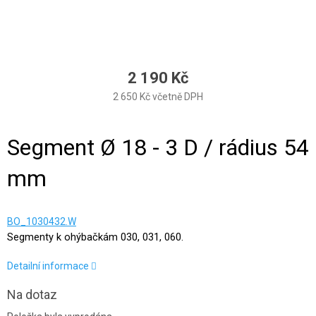
2 190 Kč
2 650 Kč včetně DPH
Měrná cena:
Segment Ø 18 - 3 D / rádius 54
mm
BO_1030432.W
Segmenty k ohýbačkám 030, 031, 060.
Detailní informace
Na dotaz