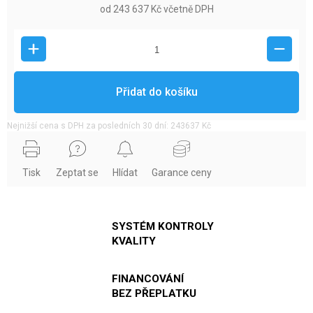
od
243 637 Kč
včetně DPH
Přidat do košíku
Nejnižší cena s DPH za posledních 30 dní: 243637 Kč
Tisk
Zeptat se
Hlídat
Garance ceny
SYSTÉM KONTROLY
KVALITY
FINANCOVÁNÍ
BEZ PŘEPLATKU