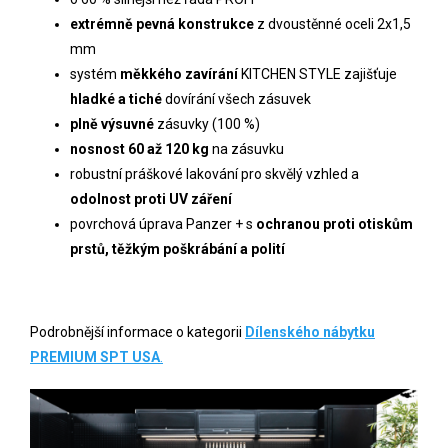
extrémně pevná konstrukce
z
dvoustěnné oceli
2x1,5
mm
systém
měkkého zavírání
KITCHEN STYLE zajišťuje
hladké a tiché
dovírání všech zásuvek
plně výsuvné
zásuvky (100 %)
nosnost 60 až 120 kg
na zásuvku
robustní práškové lakování pro skvělý vzhled a
odolnost proti UV záření
povrchová úprava
Panzer + s
ochranou proti otiskům
prstů, těžkým poškrábání a polití
Podrobnější informace o kategorii
Dílenského nábytku
PREMIUM SPT USA
.