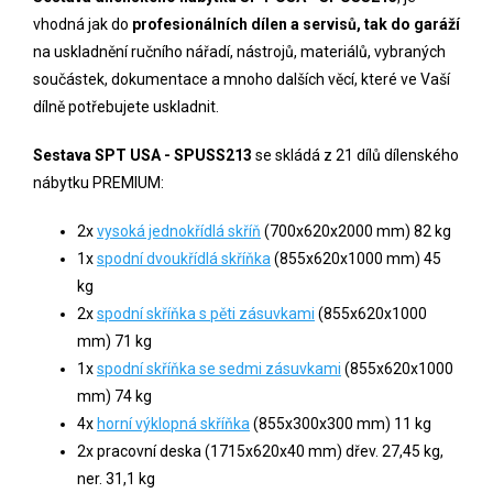
vhodná jak do
profesionálních dílen a servisů, tak do garáží
na uskladnění ručního nářadí, nástrojů, materiálů, vybraných
součástek, dokumentace a mnoho dalších věcí, které ve Vaší
dílně potřebujete uskladnit.
Sestava SPT USA - SPUSS213
se skládá z 21 dílů dílenského
nábytku PREMIUM:
2x
vysoká jednokřídlá skříň
(700x620x2000 mm) 82 kg
1x
spodní dvoukřídlá skříňka
(855x620x1000 mm) 45
kg
2x
spodní skříňka s pěti zásuvkami
(855x620x1000
mm) 71 kg
1x
spodní skříňka se sedmi zásuvkami
(
855x620x1000
mm) 74 kg
4x
horní výklopná skříňka
(855x300x300 mm) 11 kg
2x pracovní deska (1715x620x40 mm) dřev. 27,45 kg,
ner. 31,1 kg