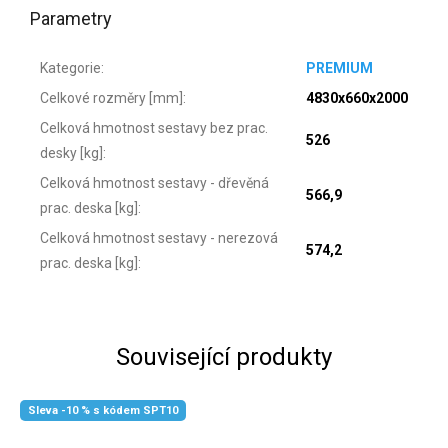
Parametry
Kategorie
:
PREMIUM
Celkové rozměry [mm]
:
4830x660x2000
Celková hmotnost sestavy bez prac.
526
desky [kg]
:
Celková hmotnost sestavy - dřevěná
566,9
prac. deska [kg]
:
Celková hmotnost sestavy - nerezová
574,2
prac. deska [kg]
:
Související produkty
Sleva -10 % s kódem SPT10