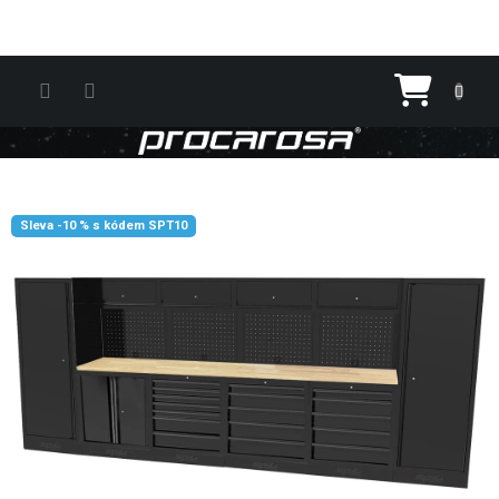
Přejít na obsah
Nákupn
Sleva -10 % s kódem SPT10