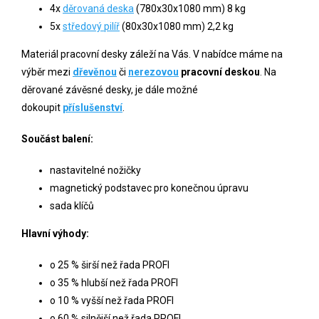
4x
děrovaná deska
(780x30x1080 mm) 8 kg
5x
středový pilíř
(80x30x1080 mm) 2,2 kg
Materiál pracovní desky záleží na Vás. V nabídce máme na
výběr mezi
dřevěnou
či
nerezovou
pracovní deskou
. Na
děrované závěsné desky, je dále možné
dokoupit
příslušenství
.
Součást balení:
nastavitelné nožičky
magnetický podstavec pro konečnou úpravu
sada klíčů
Hlavní výhody:
o 25 % širší než řada PROFI
o 35 % hlubší než řada PROFI
o 10 % vyšší než řada PROFI
o 60 % silnější než řada PROFI