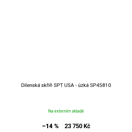
Dílenská skříň SPT USA - úzká SP45810
Na externím skladě
–14 %
23 750 Kč