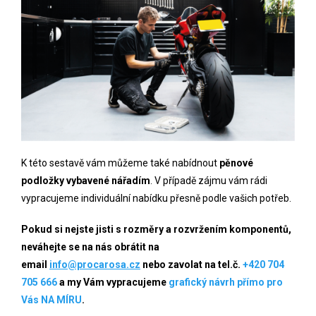
K této sestavě vám můžeme také nabídnout
pěnové
podložky vybavené nářadím
. V případě zájmu vám rádi
vypracujeme individuální nabídku přesně podle vašich potřeb.
P
okud si nejste jisti s rozměry a rozvržením komponentů,
neváhejte se na nás obrátit
na
email
info@procarosa.cz
nebo zavolat na tel.č.
+420 704
705 666
a my Vám vypracujeme
grafický návrh přímo pro
Vás NA MÍRU
.