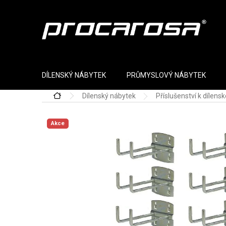
Přejít na obsah
DÍLENSKÝ NÁBYTEK
PRŮMYSLOVÝ NÁBYTEK
Dílenský nábytek
Příslušenství k dílen
Domů
Akce