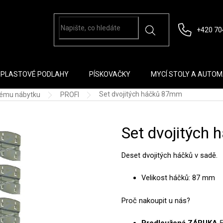
+420 70
PLASTOVÉ PODLAHY
PÍSKOVAČKY
MYCÍ STOLY A AUTO
Set dvojitých háčků 87mm
skému nábytku
PROFI
Set dvojitých
Deset dvojitých háčků v sadě.
Velikost háčků: 87 mm
Proč nakoupit u nás?