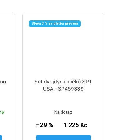
Sleva 3 % za platbu předem
0mm
Set dvojitých háčků SPT
USA - SP45933S
ně
Na dotaz
–29 %
1 225 Kč