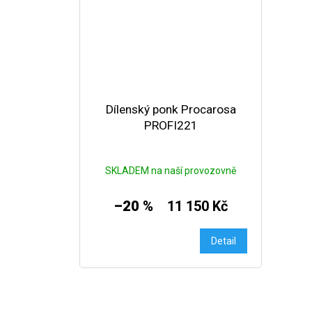
Dílenský ponk Procarosa
PROFI221
SKLADEM na naší provozovně
–20 %
11 150 Kč
Detail