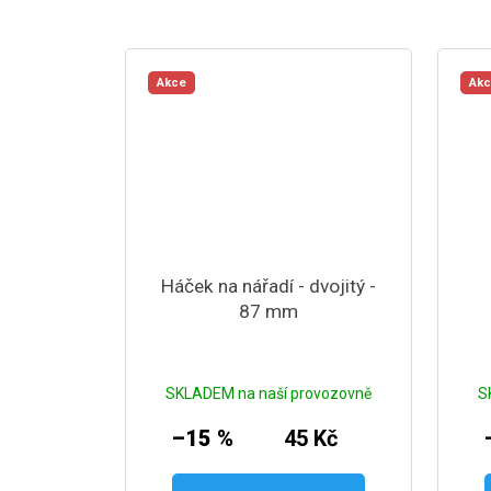
Akce
Ak
Háček na nářadí - dvojitý -
87 mm
SKLADEM na naší provozovně
S
–15 %
45 Kč