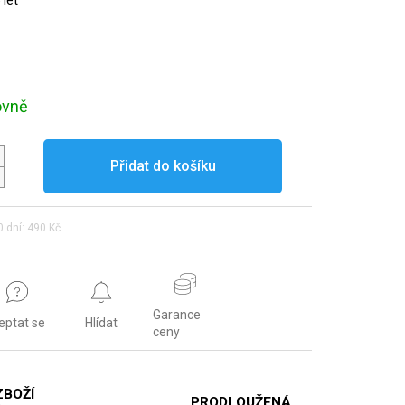
 let
ovně
Přidat do košíku
 dní: 490 Kč
Garance
eptat se
Hlídat
ceny
ZBOŽÍ
PRODLOUŽENÁ