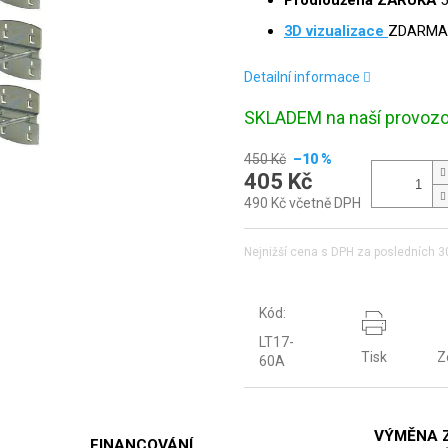
Prodloužená ZÁRUKA
5
3D
vizualizace
ZDARMA
Detailní informace
SKLADEM na naší provoz
450 Kč
–10 %
405 Kč
490 Kč včetně DPH
Nejnižší cena s DPH za posledních 30
Kód:
LT17-
Tisk
Z
60A
VÝMĚNA 
FINANCOVÁNÍ