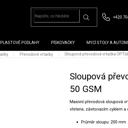
+420 70
PLASTOVÉ PODLAHY
PÍSKOVAČKY
MYCÍ STOLY A AUTO
Sloupová převodová vrtačka OPTIdr
tačky
Převodové vrtačky
Sloupová převo
50 GSM
Masivní převodová sloupová v
vřetene, závitovacím cyklem a 
Průměr sloupu: 200 mm