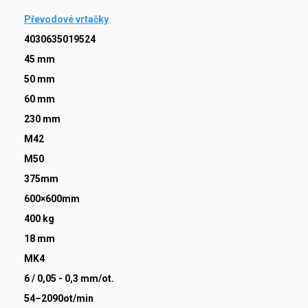
Převodové vrtačky
4030635019524
45 mm
50 mm
60 mm
230 mm
M42
M50
375mm
600×600mm
400 kg
18 mm
MK4
6 / 0,05 - 0,3 mm/ot.
54–2090ot/min