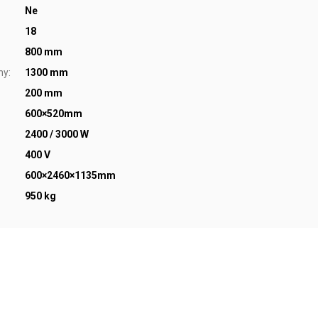
Ne
18
800 mm
ny
:
1300 mm
200 mm
600×520mm
2400 / 3000 W
400 V
600×2460×1135mm
950 kg