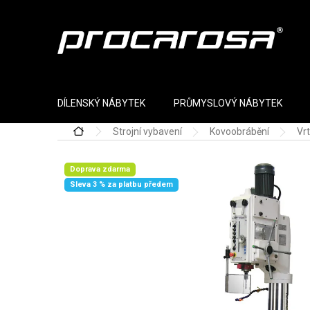
Přejít na obsah
DÍLENSKÝ NÁBYTEK
PRŮMYSLOVÝ NÁBYTEK
Strojní vybavení
Kovoobrábění
Vr
Domů
Doprava zdarma
Sleva 3 % za platbu předem