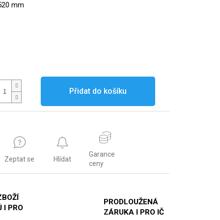
×520 mm
Přidat do košíku
Garance
Zeptat se
Hlídat
ceny
ZBOŽÍ
PRODLOUŽENÁ
 I PRO
ZÁRUKA I PRO IČ