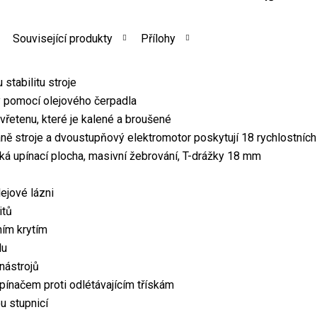
Související produkty
Přílohy
stabilitu stroje
 pomocí olejového čerpadla
vřetenu, které je kalené a broušené
raně stroje a dvoustupňový elektromotor poskytují 18 rychlostníc
lká upínací plocha, masivní žebrování, T-drážky 18 mm
ejové lázni
itů
ním krytím
lu
nástrojů
pínačem proti odlétávajícím třískám
u stupnicí