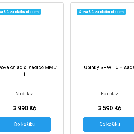
va 3 % za platbu předem
Sleva 3 % za platbu předem
ová chladící hadice MMC
Upínky SPW 16 – sad
1
Na dotaz
Na dotaz
3 990 Kč
3 590 Kč
Do košíku
Do košíku