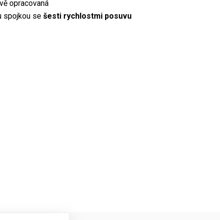
ově opracovaná
u spojkou se
šesti rychlostmi posuvu