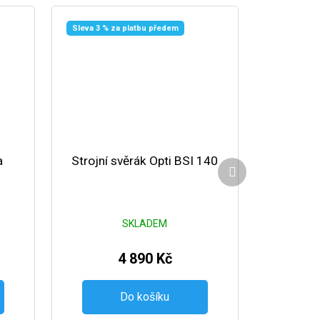
Sleva 3 % za platbu předem
a
Strojní svěrák Opti BSI 140
Další produkt
SKLADEM
4 890 Kč
Do košíku