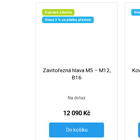
Doprava zdarma
Sle
Sleva 3 % za platbu předem
Závitořezná hlava M5 – M12,
Kov
B16
Na dotaz
12 090 Kč
Do košíku