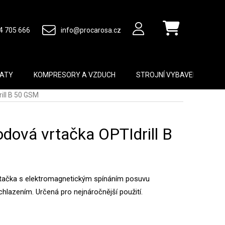
4 705 666
info@procarosa.cz
Nákupní košík
MATY
KOMPRESORY A VZDUCH
STROJNÍ VYBAVENÍ
B
ill B 50 GSM
dová vrtačka OPTIdrill B
rtačka s elektromagnetickým spínáním posuvu
chlazením. Určená pro nejnáročnější použití.