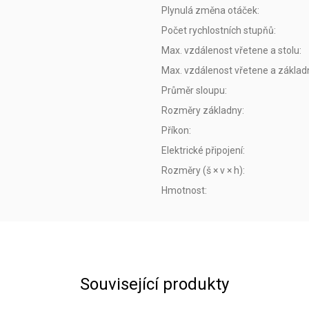
Plynulá změna otáček
:
Počet rychlostních stupňů
:
Max. vzdálenost vřetene a stolu
:
Max. vzdálenost vřetene a základ
Průměr sloupu
:
Rozměry základny
:
Příkon
:
Elektrické připojení
:
Rozměry (š × v × h)
:
Hmotnost
:
Související produkty