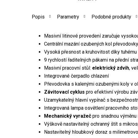
Popis
Parametry
Podobné produkty
Masivní litinové provedení zaručuje vysokou 
Centrální mazání ozubených kol převodovky
Vysoká přesnost a kruhovitost díky tuhému 
9 rychlostí řaditelných pákami na přední st
Masivní pracovní stůl:
elektrický zdvih
, ve
Integrované čerpadlo chlazení
Převodovka s kalenými ozubenými koly v ol
Závitovací cyklus
pro efektivní výrobu záv
Uzamykatelný hlavní vypínač s bezpečnost
Integrovaná lampa osvětlení pracovního sto
Mechanický vyražeč
pro snadnou výměnu 
Výškově nastavitelný ochranný štít s mikros
Nastavitelný hloubkový doraz s milimetrovo